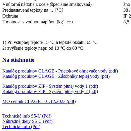
Vnútorná nádoba z ocele (špeciálne smaltovaná)
áno
Prednastavené teploty na ...
[°C]
38 /
Ochrana
IP 
Hmotnosť s vodnou náplňou [kg], cca.
8,5
1) Pri vstupnej teplote 15 °C a teplote obsahu 65 °C
2) zvýšenie teploty napr. od 10 °C do 60 °C
Na stiahnutie
Katalóg produktov CLAGE - Prietokové ohrievače vody (pdf)
Katalóg produktov CLAGE - Zásobníky teplej vody (pdf)
Katalóg produktov ZIP - Systém pitnej vody 1 (pdf)
Katalóg produktov ZIP - Systém pitnej vody 2 (pdf)
MO cennik CLAGE - 01.12.2023 (pdf)
Technické info S5-U (Pdf)
Náhradné diely S5-U (Pdf)
Technické info (Pdf)