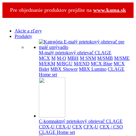
Pre objednanie produktov prejdite na
www.kama.sk
Akcie a zľavy
Produkty
M-malý prietokový ohrievač CLAGE
MCX
M
M-O
MBH
M SNM
M/SMB
M/SME
M/EKM
M/BGU
M/END
MCX Blue
MCX
Bidet
MBX Shower
MBX Lumino
CLAGE
Home set
C-kompaktný prietokový ohrievač CLAGE
CDX-U
CEX-U
CEX
CFX-U
CEX / CSO
CLAGE Home set