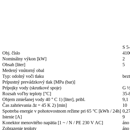
S 5
Obj. číslo
410
Nominálny výkon [kW]
2
Obsah [liter]
5
Medený vnútorný obal
Typ: odolný voči tlaku
bez
Prípustný prevádzkový tlak [MPa (bar)]
Prípojky vody (skrutkové spoje)
G 
Rozsah voľby teploty [°C]
35-
Objem zmiešanej vody 40 ° C 1) [liter], pribl.
9,1
Čas zahrievania Δt = 45 K 2) [min]
10
Spotreba energie v pohotovostnom režime pri 65 °C [kWh / 24h]
0,2
Istenie [A]
9
Konektor menovitého napätia [1 ~ / N / PE 230 V AC]
áno
Zobrazenie teploty
áno