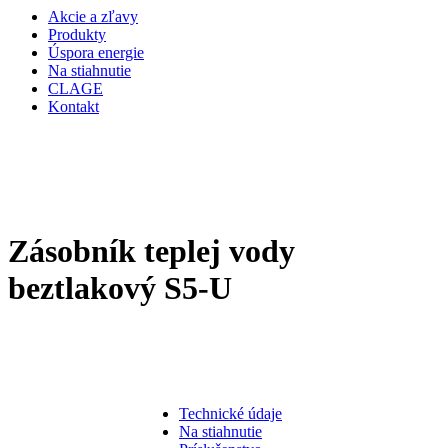
Akcie a zľavy
Produkty
Úspora energie
Na stiahnutie
CLAGE
Kontakt
Zásobník teplej vody
beztlakový S5-U
Technické údaje
Na stiahnutie