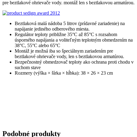
pre beztlakové ohrievače vody. montáž len s beztlakovou armatúrou.
Beztlaková malá nádoba 5 litrov (prídavné zariadenie) na
napájanie jediného odberového miesta.
Regulátor teploty približne 35°C až 85°C s rozsahom
úsporného napájania a voliteľným teplotným obmedzením na
38°C, 55°C alebo 65°C
Montáž je možná iba so špeciálnym zariadením pre
beztlakové ohrievače vody, len s beztlakovou armatúrou.
Bezpečnostný obmedzovač teploty ako ochrana proti chodu v
suchom stave
Rozmery (výška × šírka × hĺbka): 38 × 26 × 23 cm
Podobné produkty