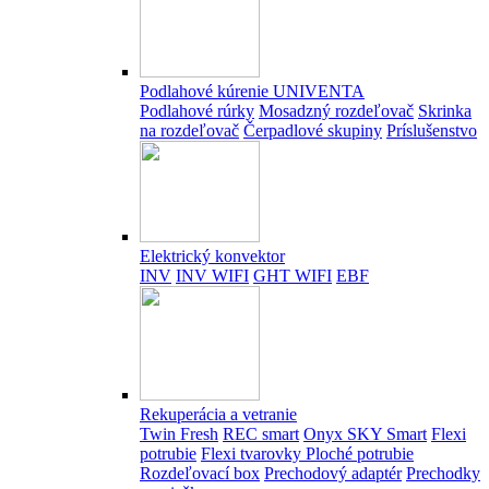
Podlahové kúrenie UNIVENTA
Podlahové rúrky
Mosadzný rozdeľovač
Skrinka
na rozdeľovač
Čerpadlové skupiny
Príslušenstvo
Elektrický konvektor
INV
INV WIFI
GHT WIFI
EBF
Rekuperácia a vetranie
Twin Fresh
REC smart
Onyx SKY Smart
Flexi
potrubie
Flexi tvarovky
Ploché potrubie
Rozdeľovací box
Prechodový adaptér
Prechodky