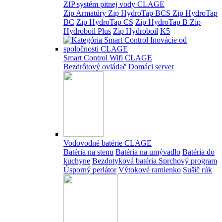
ZIP systém pitnej vody CLAGE
Zip Armatúry
Zip HydroTap BCS
Zip HydroTap
BC
Zip HydroTap CS
Zip HydroTap B
Zip
Hydroboil Plus
Zip Hydroboil
K5
Smart Control Wifi CLAGE
Bezdrôtový ovládač
Domáci server
Vodovodné batérie CLAGE
Batéria na stenu
Batéria na umývadlo
Batéria do
kuchyne
Bezdotyková batéria
Sprchový program
Úsporný perlátor
Výtokové ramienko
Sušič rúk