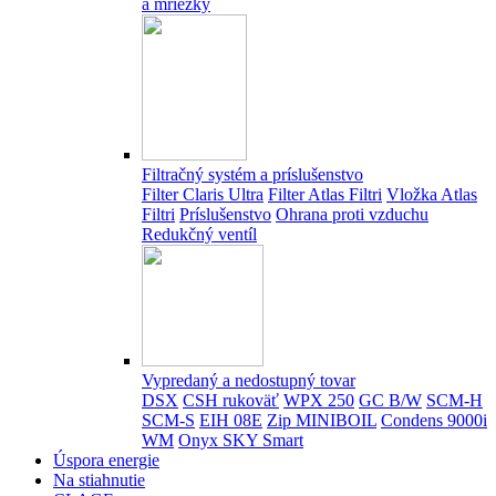
a mriežky
Filtračný systém a príslušenstvo
Filter Claris Ultra
Filter Atlas Filtri
Vložka Atlas
Filtri
Príslušenstvo
Ohrana proti vzduchu
Redukčný ventíl
Vypredaný a nedostupný tovar
DSX
CSH rukoväť
WPX 250
GC B/W
SCM-H
SCM-S
EIH 08E
Zip MINIBOIL
Condens 9000i
WM
Onyx SKY Smart
Úspora energie
Na stiahnutie