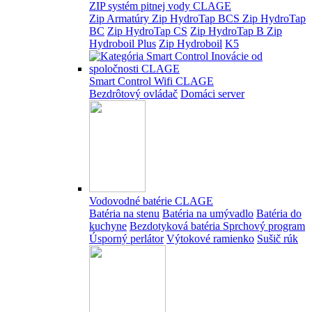
ZIP systém pitnej vody CLAGE
Zip Armatúry
Zip HydroTap BCS
Zip HydroTap
BC
Zip HydroTap CS
Zip HydroTap B
Zip
Hydroboil Plus
Zip Hydroboil
K5
Smart Control Wifi CLAGE
Bezdrôtový ovládač
Domáci server
Vodovodné batérie CLAGE
Batéria na stenu
Batéria na umývadlo
Batéria do
kuchyne
Bezdotyková batéria
Sprchový program
Úsporný perlátor
Výtokové ramienko
Sušič rúk