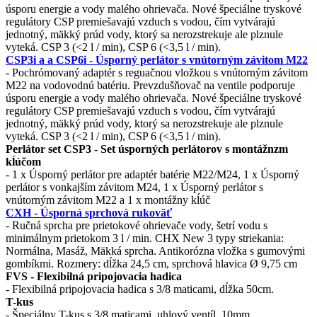
úsporu energie a vody malého ohrievača.
Nové špeciálne tryskové
regulátory CSP premiešavajú vzduch s vodou, čím vytvárajú
jednotný, mäkký prúd vody, ktorý sa nerozstrekuje ale plznule
vyteká. CSP 3 (<2 l / min)
,
CSP 6 (<3,5 l / min)
.
CSP3i a a CSP6i - Úsporný perlátor s vnútorným závitom M22
- P
ochrómovaný adaptér s reguačnou vložkou
s vnútorným závitom
M22 na vodovodnú batériu.
Prevzdušňovač na ventile podporuje
úsporu energie a vody malého ohrievača.
Nové špeciálne tryskové
regulátory CSP premiešavajú vzduch s vodou, čím vytvárajú
jednotný, mäkký prúd vody, ktorý sa nerozstrekuje ale plznule
vyteká. CSP 3 (<2 l / min)
,
CSP 6 (<3,5 l / min)
.
Perlátor set CSP3 - Set úsporných perlátorov s montážnzm
kĺúčom
- 1 x Úsporný perlátor pre adaptér batérie M22/M24, 1 x Úsporný
perlátor s vonkajším závitom M24, 1 x Úsporný perlátor s
vnútorným závitom M22 a 1 x montážny kĺúč
CXH - Úsporná sprchová rukoväť
- Ručná sprcha pre prietokové ohrievače vody, šetrí vodu s
minimálnym prietokom 3 l / min. CHX New 3 typy striekania:
Normálna, Masáž, Mäkká sprcha. Antikorózna vložka s gumovými
gombíkmi. Rozmery: dĺžka 24,5 cm, sprchová hlavica Ø 9,75 cm
FVS - Flexibilná pripojovacia hadica
- Flexibilná pripojovacia hadica s 3/8 maticami, dĺžka 50cm.
T-kus
- Špeciálny T-kus s 3/8 maticami, uhlový ventíl, 10mm