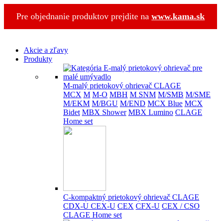
Pre objednanie produktov prejdite na
www.kama.sk
Akcie a zľavy
Produkty
M-malý prietokový ohrievač CLAGE
MCX
M
M-O
MBH
M SNM
M/SMB
M/SME
M/EKM
M/BGU
M/END
MCX Blue
MCX
Bidet
MBX Shower
MBX Lumino
CLAGE
Home set
C-kompaktný prietokový ohrievač CLAGE
CDX-U
CEX-U
CEX
CFX-U
CEX / CSO
CLAGE Home set