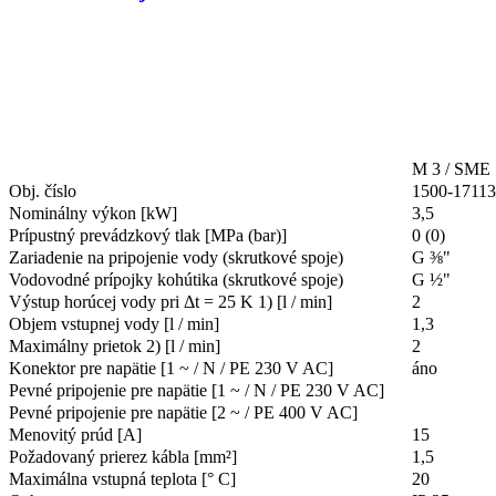
M 3 / SME
Obj. číslo
1500-17113
Nominálny výkon [kW]
3,5
Prípustný prevádzkový tlak [MPa (bar)]
0 (0)
Zariadenie na pripojenie vody (skrutkové spoje)
G ⅜"
Vodovodné prípojky kohútika (skrutkové spoje)
G ½"
Výstup horúcej vody pri Δt = 25 K 1) [l / min]
2
Objem vstupnej vody [l / min]
1,3
Maximálny prietok 2) [l / min]
2
Konektor pre napätie [1 ~ / N / PE 230 V AC]
áno
Pevné pripojenie pre napätie [1 ~ / N / PE 230 V AC]
Pevné pripojenie pre napätie [2 ~ / PE 400 V AC]
Menovitý prúd [A]
15
Požadovaný prierez kábla [mm²]
1,5
Maximálna vstupná teplota [° C]
20