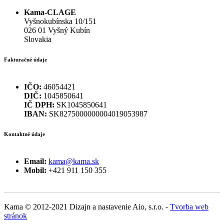
Kama-CLAGE
Vyšnokubínska 10/151
026 01 Vyšný Kubín
Slovakia
Fakturačné údaje
IČO:
46054421
DIČ:
1045850641
IČ DPH:
SK1045850641
IBAN:
SK8275000000004019053987
Kontaktné údaje
Email:
kama@kama.sk
Mobil:
+421 911 150 355
Kama © 2012-2021 Dizajn a nastavenie Aio, s.r.o. -
Tvorba web
stránok