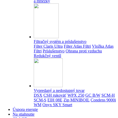
a mriežky
Filtračný systém a príslušenstvo
Filter Claris Ultra
Filter Atlas Filtri
Vložka Atlas
Filtri
Príslušenstvo
Ohrana proti vzduchu
Redukčný ventíl
Vypredaný a nedostupný tovar
DSX
CSH rukoväť
WPX 250
GC B/W
SCM-H
SCM-S
EIH 08E
Zip MINIBOIL
Condens 9000i
WM
Onyx SKY Smart
Úspora energie
Na stiahnutie