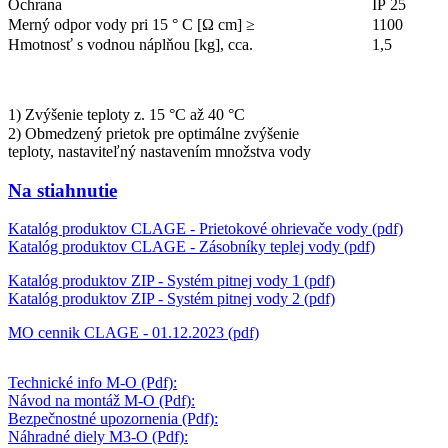
Ochrana
IP 25
Merný odpor vody pri 15 ° C [Ω cm] ≥
1100
Hmotnosť s vodnou náplňou [kg], cca.
1,5
1) Zvýšenie teploty z. 15 °C až 40 °C
2) Obmedzený prietok pre optimálne zvýšenie
teploty, nastaviteľný nastavením množstva vody
Na stiahnutie
Katalóg produktov CLAGE - Prietokové ohrievače vody (pdf)
Katalóg produktov CLAGE - Zásobníky teplej vody (pdf)
Katalóg produktov ZIP - Systém pitnej vody 1 (pdf)
Katalóg produktov ZIP - Systém pitnej vody 2 (pdf)
MO cennik CLAGE - 01.12.2023 (pdf)
Technické info M-O (Pdf):
Návod na montáž M-O
(Pdf)
:
Bezpečnostné upozornenia (Pdf):
Náhradné diely M3-O
(Pdf)
: