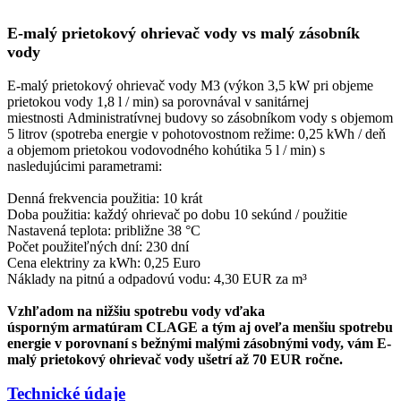
E-malý prietokový ohrievač vody vs
malý zásobník
vody
E-malý prietokový ohrievač vody M3 (výkon 3,5 kW pri objeme
prietokou vody 1,8 l / min) sa porovnával v sanitárnej
miestnosti Administratívnej budovy so zásobníkom vody s objemom
5 litrov (spotreba energie v pohotovostnom režime: 0,25 kWh / deň
a objemom prietokou vodovodného kohútika 5 l / min)
s
nasledujúcimi parametrami:
Denná frekvencia použitia: 10 krát
Doba použitia: každý ohrievač po dobu 10 sekúnd / použitie
Nastavená teplota: približne 38 °C
Počet použiteľných dní: 230 dní
Cena elektriny za kWh: 0,25 Euro
Náklady na pitnú a odpadovú vodu: 4,30 EUR za m³
Vzhľadom na nižšiu spotrebu vody vďaka
úsporným armatúram CLAGE a tým aj oveľa menšiu spotrebu
energie v porovnaní s bežnými malými zásobnými vody, vám E-
malý prietokový ohrievač vody ušetrí až 70 EUR ročne.
Technické údaje