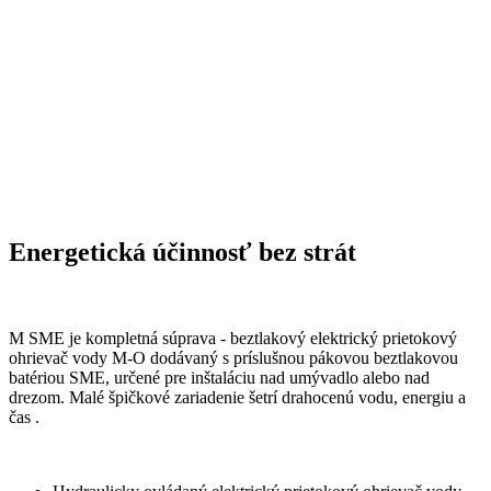
Energetická účinnosť bez strát
M SME je kompletná súprava - beztlakový elektrický prietokový
ohrievač vody M-O dodávaný s príslušnou pákovou beztlakovou
batériou SME
, určené pre in
štaláciu nad umývadlo alebo nad
drezom.
Malé špičkové zariadenie šetrí drahocenú vodu, energiu a
čas .