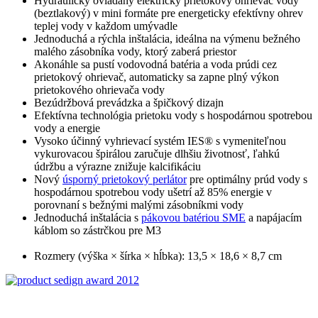
Hydraulicky ovládaný elektrický prietokový ohrievač vody
(beztlakový) v mini formáte pre energeticky efektívny ohrev
teplej vody v každom umývadle
Jednoduchá a rýchla inštalácia, ideálna na výmenu bežného
malého zásobníka vody, ktorý zaberá priestor
Akonáhle sa pustí vodovodná batéria a voda prúdi cez
prietokový ohrievač, automaticky sa zapne plný výkon
prietokového ohrievača vody
Bezúdržbová prevádzka a špičkový dizajn
Efektívna technológia prietoku vody s hospodárnou spotrebou
vody a energie
Vysoko účinný vyhrievací systém IES® s vymeniteľnou
vykurovacou špirálou zaručuje dlhšiu životnosť, ľahkú
údržbu a výrazne znižuje kalcifikáciu
Nový
úsporný prietokový perlátor
pre optimálny prúd vody s
hospodárnou spotrebou vody ušetrí až 85% energie v
porovnaní s bežnými malými zásobníkmi vody
Jednoduchá inštalácia s
pákovou batériou SME
a napájacím
káblom so zástrčkou pre M3
Rozmery (výška × šírka × hĺbka): 13,5 × 18,6 × 8,7 cm