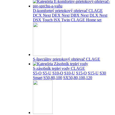
D-komfortný prietokový ohrievač CLAGE
DCX Next
DEX Next
DBX Next
DLX Next
DSX Touch
ISX Twin
CLAGE Home set
S-špeciálny prietokový ohrievač CLAGE
S-zásobník teplej vody CLAGE
S5-O
S5-U
S10-O
S10-U
S15-O
S15-U
S30
Smart
S50,80,100
SX50,80,100,120