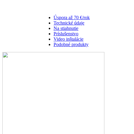
Úspora až 70 €/rok
Technické údaje
Na stiahnutie
Príslušenstvo
Video inštalácie
Podobné produkty