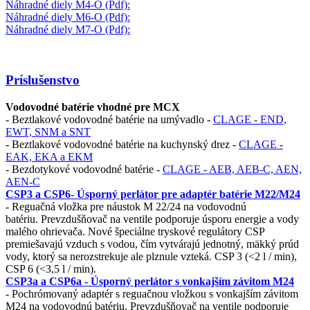
Náhradné diely M4-O
(Pdf)
:
Náhradné diely M6-O
(Pdf)
:
Náhradné diely M7-O
(Pdf)
:
Príslušenstvo
Vodovodné batérie vhodné pre MCX
- Beztlakové vodovodné batérie na umývadlo -
CLAGE -
END,
EWT, SNM a SNT
- Beztlakové vodovodné batérie na kuchynský drez -
CLAGE -
EAK, EKA a EKM
- Bezdotykové vodovodné batérie -
CLAGE - AEB, AEB-C, AEN,
AEN-C
CSP3 a CSP6- Úsporný perlátor pre adaptér batérie M22/M24
-
Reguačná vložka pre náustok M 22/24 na vodovodnú
batériu.
Prevzdušňovač na ventile podporuje úsporu energie a vody
malého ohrievača.
Nové špeciálne tryskové regulátory CSP
premiešavajú vzduch s vodou, čím vytvárajú jednotný, mäkký prúd
vody, ktorý sa nerozstrekuje ale plznule vzteká. CSP 3 (<2 l / min)
,
CSP 6 (<3,5 l / min)
.
CSP3a a CSP6a - Úsporný perlátor s vonkajším závitom M24
- P
ochrómovaný adaptér s reguačnou vložkou s vonkajším závitom
M24 na vodovodnú batériu. Prevzdušňovač na ventile podporuje