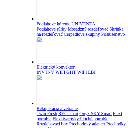
Podlahové kúrenie UNIVENTA
Podlahové rúrky
Mosadzný rozdeľovač
Skrinka
na rozdeľovač
Čerpadlové skupiny
Príslušenstvo
Elektrický konvektor
INV
INV WIFI
GHT WIFI
EBF
Rekuperácia a vetranie
Twin Fresh
REC smart
Onyx SKY Smart
Flexi
potrubie
Flexi tvarovky
Ploché potrubie
Rozdeľovací box
Prechodový adaptér
Prechodky