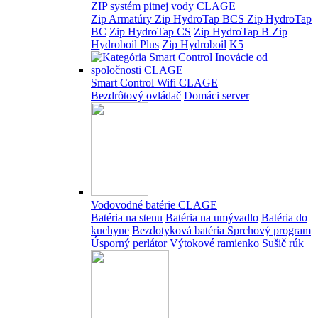
ZIP systém pitnej vody CLAGE
Zip Armatúry
Zip HydroTap BCS
Zip HydroTap
BC
Zip HydroTap CS
Zip HydroTap B
Zip
Hydroboil Plus
Zip Hydroboil
K5
Smart Control Wifi CLAGE
Bezdrôtový ovládač
Domáci server
Vodovodné batérie CLAGE
Batéria na stenu
Batéria na umývadlo
Batéria do
kuchyne
Bezdotyková batéria
Sprchový program
Úsporný perlátor
Výtokové ramienko
Sušič rúk