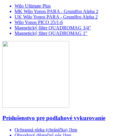
Wilo Ultimate Plus
MK Wilo Yonos PARA - Grundfos Alpha 2
UK Wilo Yonos PARA - Grundfos Alpha 2
Wilo Yonos PICO 25/1-6
Magnetický filter QUADROMAG 3/4"
Magnetický filter QUADROMAG 1"
Príslušenstvo pre podlahové vykurovanie
Ochranná rúrka (chránička) 1bm
Obvodový dilatačný pás 1bm