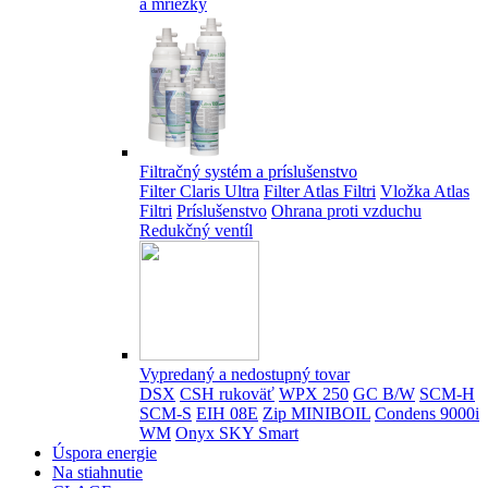
a mriežky
Filtračný systém a príslušenstvo
Filter Claris Ultra
Filter Atlas Filtri
Vložka Atlas
Filtri
Príslušenstvo
Ohrana proti vzduchu
Redukčný ventíl
Vypredaný a nedostupný tovar
DSX
CSH rukoväť
WPX 250
GC B/W
SCM-H
SCM-S
EIH 08E
Zip MINIBOIL
Condens 9000i
WM
Onyx SKY Smart
Úspora energie
Na stiahnutie