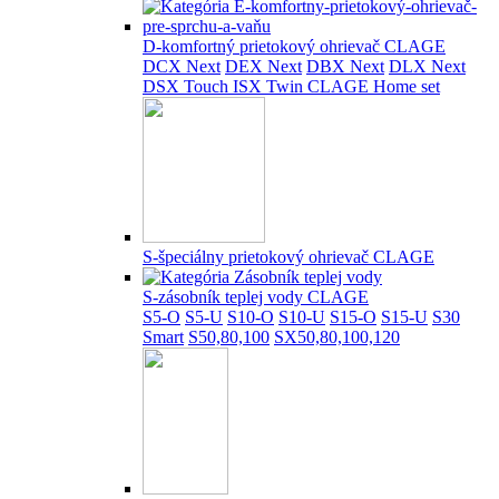
D-komfortný prietokový ohrievač CLAGE
DCX Next
DEX Next
DBX Next
DLX Next
DSX Touch
ISX Twin
CLAGE Home set
S-špeciálny prietokový ohrievač CLAGE
S-zásobník teplej vody CLAGE
S5-O
S5-U
S10-O
S10-U
S15-O
S15-U
S30
Smart
S50,80,100
SX50,80,100,120