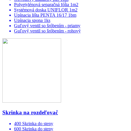
Polyetylénová separačná fóĺia 1m2
Systémová doska UNIFLOR 1m2
Upínacia lišta PENTA 16/17 1bm
Upínacia spona 1ks
Guľový ventil so šróbením - priamy
Guľový ventil so šróbením - rohový
Skrinka na rozdeľovač
400 Skrinka do steny
600 Skrinka do steny