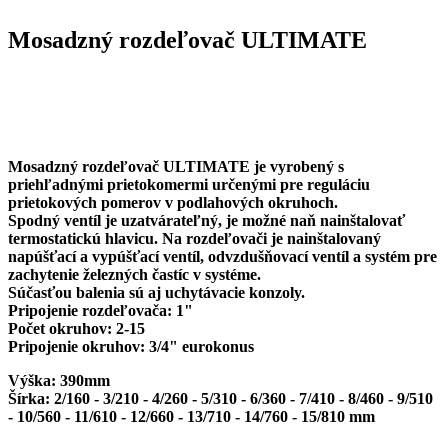
Mosadzný rozdeľovač ULTIMATE
Mosadzný rozdeľovač ULTIMATE je vyrobený s
priehľadnými prietokomermi určenými pre reguláciu
prietokových pomerov v podlahových okruhoch.
Spodný ventíl je uzatvárateľný, je možné naň nainštalovať
termostatickú hlavicu. Na rozdeľovači je nainštalovaný
napúšťací a vypúšťací ventíl, odvzdušňovací ventíl a systém pre
zachytenie železných častíc v systéme.
Súčasťou balenia sú aj uchytávacie konzoly.
Pripojenie rozdeľovača: 1"
Počet okruhov: 2-15
Pripojenie okruhov: 3/4" eurokonus
Výška: 390mm
Šírka: 2/160 - 3/210 - 4/260 - 5/310 - 6/360 - 7/410 - 8/460 - 9/510
- 10/560 - 11/610 - 12/660 - 13/710 - 14/760 - 15/810 mm