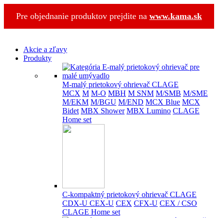
Pre objednanie produktov prejdite na
www.kama.sk
Akcie a zľavy
Produkty
M-malý prietokový ohrievač CLAGE
MCX
M
M-O
MBH
M SNM
M/SMB
M/SME
M/EKM
M/BGU
M/END
MCX Blue
MCX
Bidet
MBX Shower
MBX Lumino
CLAGE
Home set
C-kompaktný prietokový ohrievač CLAGE
CDX-U
CEX-U
CEX
CFX-U
CEX / CSO
CLAGE Home set