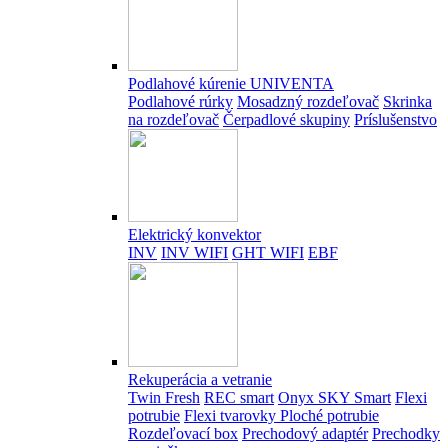
Podlahové kúrenie UNIVENTA
Podlahové rúrky
Mosadzný rozdeľovač
Skrinka
na rozdeľovač
Čerpadlové skupiny
Príslušenstvo
Elektrický konvektor
INV
INV WIFI
GHT WIFI
EBF
Rekuperácia a vetranie
Twin Fresh
REC smart
Onyx SKY Smart
Flexi
potrubie
Flexi tvarovky
Ploché potrubie
Rozdeľovací box
Prechodový adaptér
Prechodky