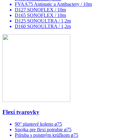
FVAA75 Antistatic a Antibactery / 10m
D127 SONOFLEX / 10m
D165 SONOFLEX / 10m
D125 SONOULTRA / 1,2m
D160 SONOULTRA / 1,2m
Flexi tvarovky
90° plastové koleno ø75
Spojka pre flexi potrubie ø75
Príruba s poistným krúžkom ø75