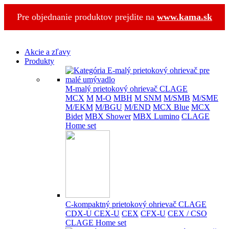
Pre objednanie produktov prejdite na
www.kama.sk
Akcie a zľavy
Produkty
M-malý prietokový ohrievač CLAGE
MCX
M
M-O
MBH
M SNM
M/SMB
M/SME
M/EKM
M/BGU
M/END
MCX Blue
MCX
Bidet
MBX Shower
MBX Lumino
CLAGE
Home set
C-kompaktný prietokový ohrievač CLAGE
CDX-U
CEX-U
CEX
CFX-U
CEX / CSO
CLAGE Home set