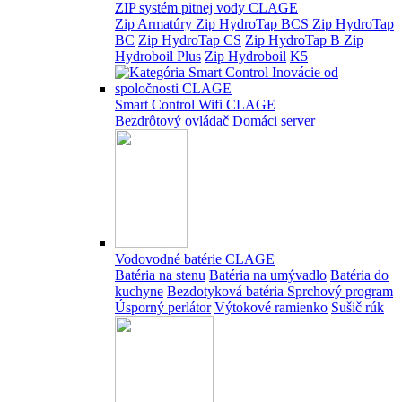
ZIP systém pitnej vody CLAGE
Zip Armatúry
Zip HydroTap BCS
Zip HydroTap
BC
Zip HydroTap CS
Zip HydroTap B
Zip
Hydroboil Plus
Zip Hydroboil
K5
Smart Control Wifi CLAGE
Bezdrôtový ovládač
Domáci server
Vodovodné batérie CLAGE
Batéria na stenu
Batéria na umývadlo
Batéria do
kuchyne
Bezdotyková batéria
Sprchový program
Úsporný perlátor
Výtokové ramienko
Sušič rúk