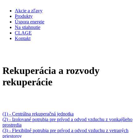
Akcie a zľavy
Produkty
Úspora energie
Na stiahnutie
CLAGE
Kontakt
Rekuperácia a rozvody
rekuperácie
(1) - Centrálna rekuperačná jednotka
(2) - Izolované potrubia pre prívod a odvod vzduchu z vonkajšieho
prostredia
(3) - Flexibilné potrubia pre prívod a odvod vzduchu z vetraných
priestorov