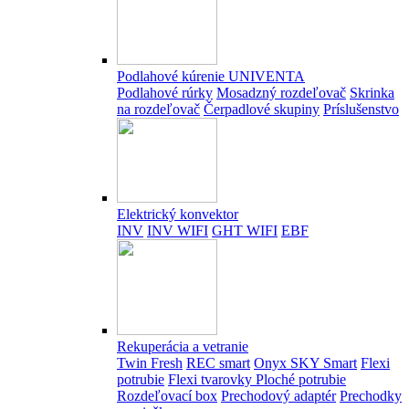
Podlahové kúrenie UNIVENTA
Podlahové rúrky
Mosadzný rozdeľovač
Skrinka
na rozdeľovač
Čerpadlové skupiny
Príslušenstvo
Elektrický konvektor
INV
INV WIFI
GHT WIFI
EBF
Rekuperácia a vetranie
Twin Fresh
REC smart
Onyx SKY Smart
Flexi
potrubie
Flexi tvarovky
Ploché potrubie
Rozdeľovací box
Prechodový adaptér
Prechodky