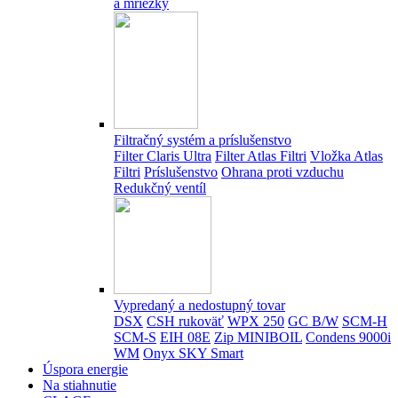
a mriežky
Filtračný systém a príslušenstvo
Filter Claris Ultra
Filter Atlas Filtri
Vložka Atlas
Filtri
Príslušenstvo
Ohrana proti vzduchu
Redukčný ventíl
Vypredaný a nedostupný tovar
DSX
CSH rukoväť
WPX 250
GC B/W
SCM-H
SCM-S
EIH 08E
Zip MINIBOIL
Condens 9000i
WM
Onyx SKY Smart
Úspora energie
Na stiahnutie