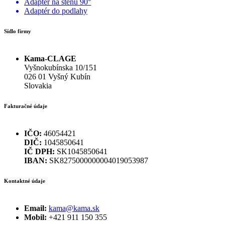
Adaptér na stenu 90°
Adaptér do podlahy
Sídlo firmy
Kama-CLAGE
Vyšnokubínska 10/151
026 01 Vyšný Kubín
Slovakia
Fakturačné údaje
IČO:
46054421
DIČ:
1045850641
IČ DPH:
SK1045850641
IBAN:
SK8275000000004019053987
Kontaktné údaje
Email:
kama@kama.sk
Mobil:
+421 911 150 355