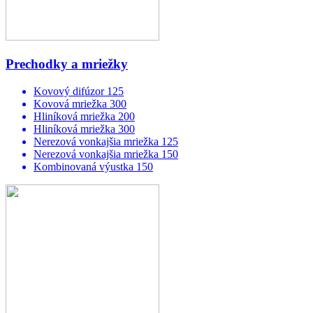
Prechodky a mriežky
Kovový difúzor 125
Kovová mriežka 300
Hliníková mriežka 200
Hliníková mriežka 300
Nerezová vonkajšia mriežka 125
Nerezová vonkajšia mriežka 150
Kombinovaná výustka 150