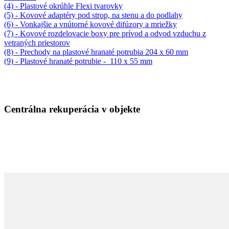
(4) - Plastové okrúhle Flexi tvarovky
(5) - Kovové adaptéry pod strop, na stenu a do podlahy
(6) - Vonkajšie a vnútorné kovové difúzory a mriežky
(7) - Kovové rozdelovacie boxy pre prívod a odvod vzduchu z
vetraných priestorov
(8) - Prechody na plastové hranaté potrubia 204 x 60 mm
(9) - Plastové hranaté potrubie - 110 x 55 mm
Centrálna rekuperácia v objekte