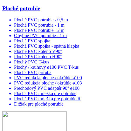
Ploché potrubie
Ploché PVC potrubie - 0,5 m
Ploché PVC potrubie - 1 m
Ploché PVC potrubie - 2 m
Ohybné PVC potrubie - 1 m
Plochá PVC spojka
Plochá PVC spojka - spätná klapka
Ploché PVC koleno V90°
Ploché PVC koleno H90°
Plochý PVC T-kus
Plochý / kruhový ø100 PVC T-kus
Plochá PVC príruba
PVC redukcia ploché / okrúhle ø100
PVC redukcia ploché / okrúhle ø103
Prechodový PVC adaptér 90° ø100
Plochá PVC mriežka pre potrubie
Plochá PVC mriežka pre potrubie R
Držiak pre ploché potrubie