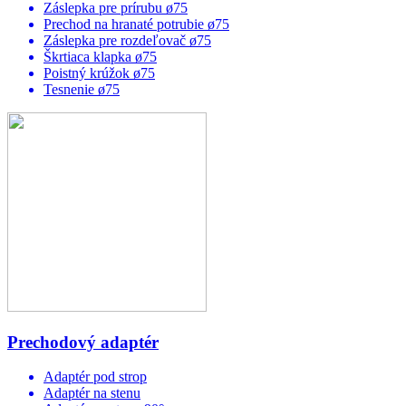
Záslepka pre prírubu ø75
Prechod na hranaté potrubie ø75
Záslepka pre rozdeľovač ø75
Škrtiaca klapka ø75
Poistný krúžok ø75
Tesnenie ø75
Prechodový adaptér
Adaptér pod strop
Adaptér na stenu