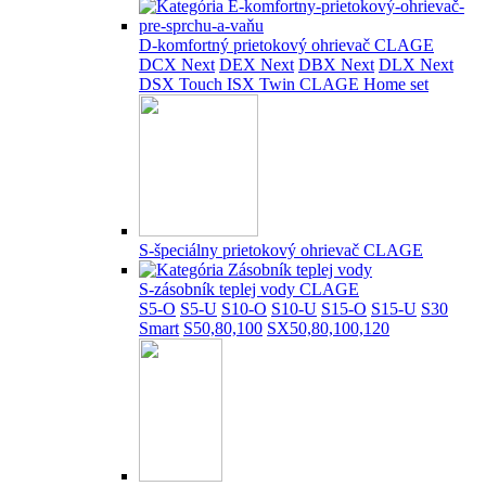
D-komfortný prietokový ohrievač CLAGE
DCX Next
DEX Next
DBX Next
DLX Next
DSX Touch
ISX Twin
CLAGE Home set
S-špeciálny prietokový ohrievač CLAGE
S-zásobník teplej vody CLAGE
S5-O
S5-U
S10-O
S10-U
S15-O
S15-U
S30
Smart
S50,80,100
SX50,80,100,120