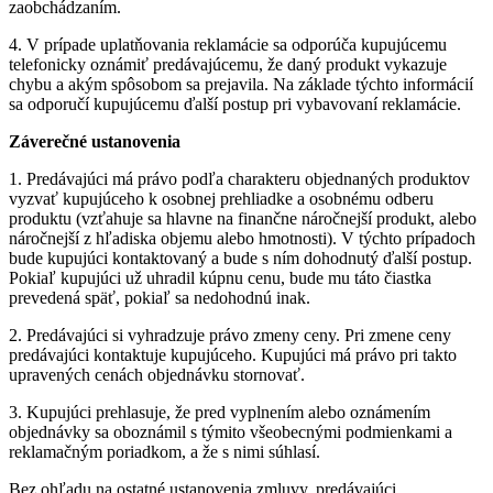
zaobchádzaním.
4. V prípade uplatňovania reklamácie sa odporúča kupujúcemu
telefonicky oznámiť predávajúcemu, že daný produkt vykazuje
chybu a akým spôsobom sa prejavila. Na základe týchto informácií
sa odporučí kupujúcemu ďalší postup pri vybavovaní reklamácie.
Záverečné ustanovenia
1. Predávajúci má právo podľa charakteru objednaných produktov
vyzvať kupujúceho k osobnej prehliadke a osobnému odberu
produktu (vzťahuje sa hlavne na finančne náročnejší produkt, alebo
náročnejší z hľadiska objemu alebo hmotnosti). V týchto prípadoch
bude kupujúci kontaktovaný a bude s ním dohodnutý ďalší postup.
Pokiaľ kupujúci už uhradil kúpnu cenu, bude mu táto čiastka
prevedená späť, pokiaľ sa nedohodnú inak.
2. Predávajúci si vyhradzuje právo zmeny ceny. Pri zmene ceny
predávajúci kontaktuje kupujúceho. Kupujúci má právo pri takto
upravených cenách objednávku stornovať.
3. Kupujúci prehlasuje, že pred vyplnením alebo oznámením
objednávky sa oboznámil s týmito všeobecnými podmienkami a
reklamačným poriadkom, a že s nimi súhlasí.
Bez ohľadu na ostatné ustanovenia zmluvy, predávajúci