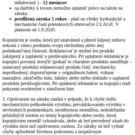
inštalovaný ) -
12 mesiacov
na darčeky k tovaru nemožno uplatniť právo na nárok na
záruku
predĺžená záruka 5 rokov -
platí na všetky hydraulické a
mechanické časti prietokových ohrievačov CLAGE. V
platnosti od 1.9.2020.
Kupujúcim je osoba, ktorá pri uzatváraní a plnení kúpnej zmluvy
nekoná v rámci predmetu svojej obchodnej alebo inej
podnikateľskej činnosti. Reklamovať je možné len produkt
zakúpený a zaplatený u predávajúceho. Pri uplatnení reklamácie je
kupujúci povinný doručiť (pokiaľ to charakter produktu umožňuje –
zastavaný produkt) reklamovaný produkt čistý, mechanicky
nepoškodený, doporučujeme v originálnom balení, vrátane
manuálov, záručného listu, faktúry alebo iného dokladu o zaplatení
produktu predávajúcemu. Pri uplatnení reklamácie sa kupujúci riadi
pokynmi uvedenými v záručnom liste.
3. Oprávnenie na záruku zaniká v prípade, že k chybe došlo
mechanickým poškodením výrobku, prevádzkovaním výrobku v
nevhodných podmienkach, neodbornou montážou, nedodržaním
príslušných noriem zo strany kupujúceho alebo osoby, ktorá
kupujúcemu montáž vykonávala, alebo ak bol prevedený zásah do
výrobku inou než oprávnenou osobou. Zo záruky sú tiež vyňaté
chyby spôsobené živelnou pohromou a nesprávnym