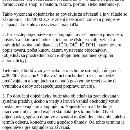
formou: cez e-shop, e-mailom, faxom, poštou, alebo telefonicky.
Takto vykonaná objednávka sa považuje za záväznú a je v súlade so
zákonom č. 108/2000 Z.z. v znení neskorších zmien a predpisov
chápaná ako zmluva uzavieraná na diaľku.
2. Pri každej objednávke musí kupujúci uviesť meno a priezvisko,
poštovú a fakturačnú adresu, telefónne číslo, e-mail; fyzická a
právnická osoba podnikateľ aj IČO, DIČ, IČ DPH, názov tovaru,
popis tovaru, počet kusov, dátum vystavenia objednávky,
(objednávka prostredníctvom e-shopu tieto podmienky spĺňa
automaticky).
Tieto údaje budú v zmysle zákona o ochrane osobných údajov č.
428/2002 Z.z. použité iba v rámci obchodného vzťahu medzi
predávajúcim a kupujúcim a nebudú poskytnuté tretej osobe (s
výnimkou osoby zabezpečujúcej prepravu tovaru).
3. Po doručení objednávky bude táto objednávka zaevidovaná v
systéme predávajúceho a vtedy zároveň vzniká obchodný vzťah
medzi predávajúcim a kupujúcim. Najneskôr do 24 hodín (v
pracovné dni) sa predávajúci skontaktuje s kupujúcim. Overí
objednávku, spôsob dopravy a oznámi možnú dodaciu dobu, alebo
termín odberu, konečnú cenu a spôsob úhrady. Od tohto termínu je
objednávka pre kupujúceho záväzná.