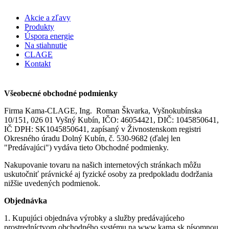
Akcie a zľavy
Produkty
Úspora energie
Na stiahnutie
CLAGE
Kontakt
Všeobecné obchodné podmienky
Firma Kama-CLAGE, Ing. Roman Škvarka, Vyšnokubínska
10/151, 026 01 Vyšný Kubín, IČO: 46054421, DIČ: 1045850641,
IČ DPH: SK1045850641, zapísaný v Živnostenskom registri
Okresného úradu Dolný Kubín, č. 530-9682 (ďalej len
"Predávajúci") vydáva tieto Obchodné podmienky.
Nakupovanie tovaru na našich internetových stránkach môžu
uskutočniť právnické aj fyzické osoby za predpokladu dodržania
nižšie uvedených podmienok.
Objednávka
1. Kupujúci objednáva výrobky a služby predávajúceho
prostredníctvom obchodného systému na www.kama.sk písomnou