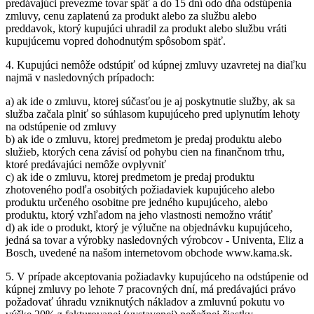
predávajúci prevezme tovar späť a do 15 dní odo dňa odstúpenia
zmluvy, cenu zaplatenú za produkt alebo za službu alebo
preddavok, ktorý kupujúci uhradil za produkt alebo službu vráti
kupujúcemu vopred dohodnutým spôsobom späť.
4. Kupujúci nemôže odstúpiť od kúpnej zmluvy uzavretej na diaľku
najmä v nasledovných prípadoch:
a) ak ide o zmluvu, ktorej súčasťou je aj poskytnutie služby, ak sa
služba začala plniť so súhlasom kupujúceho pred uplynutím lehoty
na odstúpenie od zmluvy
b) ak ide o zmluvu, ktorej predmetom je predaj produktu alebo
služieb, ktorých cena závisí od pohybu cien na finančnom trhu,
ktoré predávajúci nemôže ovplyvniť
c) ak ide o zmluvu, ktorej predmetom je predaj produktu
zhotoveného podľa osobitých požiadaviek kupujúceho alebo
produktu určeného osobitne pre jedného kupujúceho, alebo
produktu, ktorý vzhľadom na jeho vlastnosti nemožno vrátiť
d) ak ide o produkt, ktorý je výlučne na objednávku kupujúceho,
jedná sa tovar a výrobky nasledovných výrobcov - Univenta, Eliz a
Bosch, uvedené na našom internetovom obchode www.kama.sk.
5. V prípade akceptovania požiadavky kupujúceho na odstúpenie od
kúpnej zmluvy po lehote 7 pracovných dní, má predávajúci právo
požadovať úhradu vzniknutých nákladov a zmluvnú pokutu vo