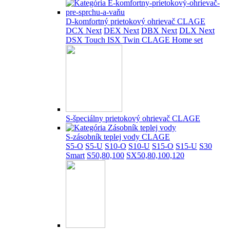
D-komfortný prietokový ohrievač CLAGE
DCX Next
DEX Next
DBX Next
DLX Next
DSX Touch
ISX Twin
CLAGE Home set
S-špeciálny prietokový ohrievač CLAGE
S-zásobník teplej vody CLAGE
S5-O
S5-U
S10-O
S10-U
S15-O
S15-U
S30
Smart
S50,80,100
SX50,80,100,120