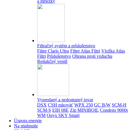
a mriežky
Filtračný systém a príslušenstvo
Filter Claris Ultra
Filter Atlas Filtri
Vložka Atlas
Filtri
Príslušenstvo
Ohrana proti vzduchu
Redukčný ventíl
Vypredaný a nedostupný tovar
DSX
CSH rukoväť
WPX 250
GC B/W
SCM-H
SCM-S
EIH 08E
Zip MINIBOIL
Condens 9000i
WM
Onyx SKY Smart
Úspora energie
Na stiahnutie