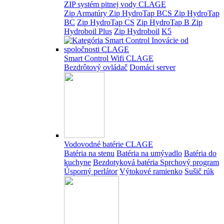
ZIP systém pitnej vody CLAGE
Zip Armatúry
Zip HydroTap BCS
Zip HydroTap
BC
Zip HydroTap CS
Zip HydroTap B
Zip
Hydroboil Plus
Zip Hydroboil
K5
Smart Control Wifi CLAGE
Bezdrôtový ovládač
Domáci server
Vodovodné batérie CLAGE
Batéria na stenu
Batéria na umývadlo
Batéria do
kuchyne
Bezdotyková batéria
Sprchový program
Úsporný perlátor
Výtokové ramienko
Sušič rúk