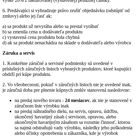
výške 20% z fakturovanej (vystavenej) peňažnej čiastky.
6. Predávajúci si vyhradzuje právo zrušiť objednávku (odstúpiť od
zmluvy) alebo jej časť ak:
a) sa produkt už nevyrába alebo sa prestal vyrábať
b) sa zmenila cena u dodávateľa produktu
c) vystavená cena produktu bola chybná
d) ak sa produkt nenachádza na sklade u dodávateľa alebo výrobcu
Záruka a servis
1. Konkrétne záručné a servisné podmienky sú uvedené v
príslušných záručných listoch vybraných produktov, ktoré kupujúci
obdrží pri kúpe produktu.
2. Vo všeobecnosti, pokiaľ v záručných listoch nie je uvedené inak,
je záručná doba pre plnenie kúpnych zmlúv stanovená nasledovne:
na predaj nového tovaru -
24 mesiacov
, ak nie je stanovené v
záručnom liste výrobku inak
na predaj náhradného dielu, na servis, opravu, údržbu,
ukončený havarijný zásah ( servisom, opravou, alebo
ukončeným havarijným zásahom sa rozumie činnosť, ktorou
sa najmä odstraňujú vady výrobku, následky jeho poškodenia
alebo účinky opotrebenia u zákazníka, kde je výrobok