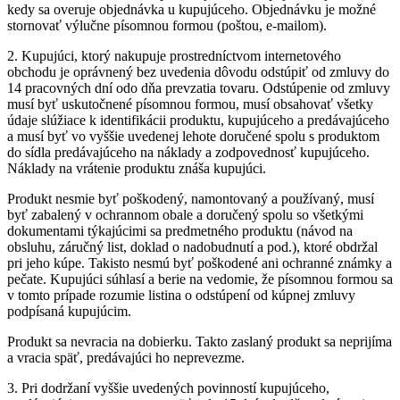
kedy sa overuje objednávka u kupujúceho. Objednávku je možné
stornovať výlučne písomnou formou (poštou, e-mailom).
2. Kupujúci, ktorý nakupuje prostredníctvom internetového
obchodu je oprávnený bez uvedenia dôvodu odstúpiť od zmluvy do
14 pracovných dní odo dňa prevzatia tovaru. Odstúpenie od zmluvy
musí byť uskutočnené písomnou formou, musí obsahovať všetky
údaje slúžiace k identifikácii produktu, kupujúceho a predávajúceho
a musí byť vo vyššie uvedenej lehote doručené spolu s produktom
do sídla predávajúceho na náklady a zodpovednosť kupujúceho.
Náklady na vrátenie produktu znáša kupujúci.
Produkt nesmie byť poškodený, namontovaný a používaný, musí
byť zabalený v ochrannom obale a doručený spolu so všetkými
dokumentami týkajúcimi sa predmetného produktu (návod na
obsluhu, záručný list, doklad o nadobudnutí a pod.), ktoré obdržal
pri jeho kúpe. Takisto nesmú byť poškodené ani ochranné známky a
pečate. Kupujúci súhlasí a berie na vedomie, že písomnou formou sa
v tomto prípade rozumie listina o odstúpení od kúpnej zmluvy
podpísaná kupujúcim.
Produkt sa nevracia na dobierku. Takto zaslaný produkt sa neprijíma
a vracia späť, predávajúci ho neprevezme.
3. Pri dodržaní vyššie uvedených povinností kupujúceho,