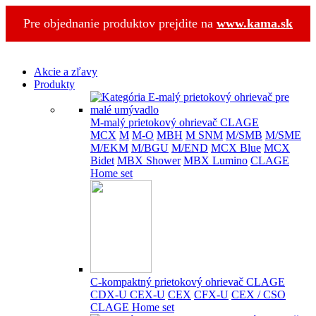
Pre objednanie produktov prejdite na
www.kama.sk
Akcie a zľavy
Produkty
M-malý prietokový ohrievač CLAGE
MCX
M
M-O
MBH
M SNM
M/SMB
M/SME
M/EKM
M/BGU
M/END
MCX Blue
MCX
Bidet
MBX Shower
MBX Lumino
CLAGE
Home set
C-kompaktný prietokový ohrievač CLAGE
CDX-U
CEX-U
CEX
CFX-U
CEX / CSO
CLAGE Home set