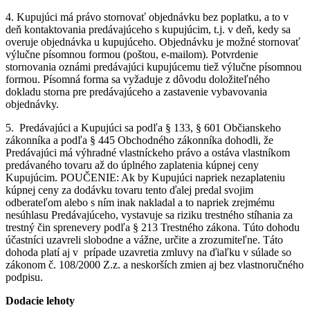
4. Kupujúci má právo stornovať objednávku bez poplatku, a to v
deň kontaktovania predávajúceho s kupujúcim, t.j. v deň, kedy sa
overuje objednávka u kupujúceho. Objednávku je možné stornovať
výlučne písomnou formou (poštou, e-mailom). Potvrdenie
stornovania oznámi predávajúci kupujúcemu tiež výlučne písomnou
formou. Písomná forma sa vyžaduje z dôvodu doložiteľného
dokladu storna pre predávajúceho a zastavenie vybavovania
objednávky.
5. Predávajúci a Kupujúci sa podľa § 133, § 601 Občianskeho
zákonníka a podľa § 445 Obchodného zákonníka dohodli, že
Predávajúci má výhradné vlastníckeho právo a ostáva vlastníkom
predávaného tovaru až do úplného zaplatenia kúpnej ceny
Kupujúcim. POUČENIE: Ak by Kupujúci napriek nezaplateniu
kúpnej ceny za dodávku tovaru tento ďalej predal svojim
odberateľom alebo s ním inak nakladal a to napriek zrejmému
nesúhlasu Predávajúceho, vystavuje sa riziku trestného stíhania za
trestný čin sprenevery podľa § 213 Trestného zákona. Túto dohodu
účastníci uzavreli slobodne a vážne, určite a zrozumiteľne. Táto
dohoda platí aj v prípade uzavretia zmluvy na ďiaľku v súlade so
zákonom č. 108/2000 Z.z. a neskorších zmien aj bez vlastnoručného
podpisu.
Dodacie lehoty