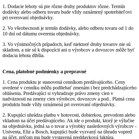
1. Dodacie lehoty sú pre rôzne druhy produktov rôzne. Termín
dodávky alebo odberu tovaru bude vždy oznámený spotrebiteľovi
pri overovaní objednávky.
2. Vo všeobecnosti je termín dodávky, alebo odberu tovaru od 1 do
10 dní od dátumu overenia objednávky.
3. Vo výnimočných prípadoch, keď niektoré druhy tovarov nie sú
skladom, a nie sú k dispozícii ani u výrobcov a dovozcov môže byť
dodacia lehota dlhšia.
Cena, platobné podmienky a prepravné
1. Cena produktu je stanovená cenníkom predávajúceho. Ceny
uvedené v cenníku môžu podliehať zmenám i bez predchádzajúceho
ohlásenia. Predávajúci si vyhradzuje právo zmeny cien v
nadväznosti na zmeny cien výrobcov, dovozcov a pod.. Platná cena
produktu bude vždy oznámená pri overovaní objednávky.
2. Kupujúci uhrádza platbu v hotovosti, dobierkou, prevodom alebo
vkladom na účet predávajúceho. Ak ide o produkt, ktorý je výlučne
na objednávku, jedná sa o tovar a výrobky nasledovných výrobcov -
Univenta, Eliz a Bosch, kupujúci bude vyzvaný na úhradu vopred
na účet, pričom mu bude vystavená preddavková faktúra.