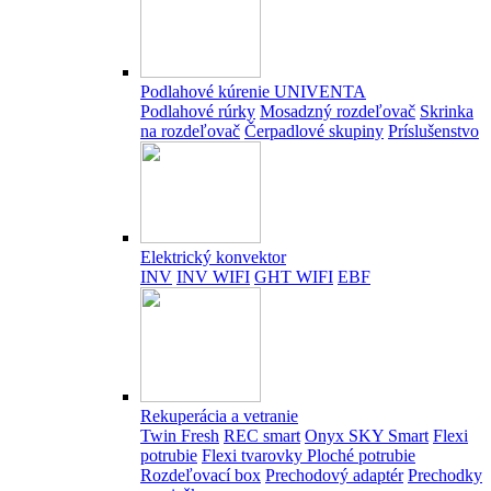
Podlahové kúrenie UNIVENTA
Podlahové rúrky
Mosadzný rozdeľovač
Skrinka
na rozdeľovač
Čerpadlové skupiny
Príslušenstvo
Elektrický konvektor
INV
INV WIFI
GHT WIFI
EBF
Rekuperácia a vetranie
Twin Fresh
REC smart
Onyx SKY Smart
Flexi
potrubie
Flexi tvarovky
Ploché potrubie
Rozdeľovací box
Prechodový adaptér
Prechodky