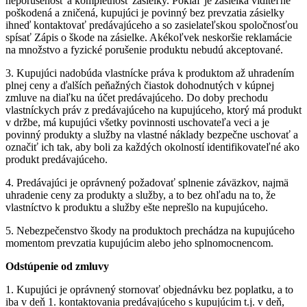
neporušenosť a kompletnosť zásielky. Pokiaľ je zásielka viditeľne
poškodená a zničená, kupujúci je povinný bez prevzatia zásielky
ihneď kontaktovať predávajúceho a so zasielateľskou spoločnosťou
spísať Zápis o škode na zásielke. Akékoľvek neskoršie reklamácie
na množstvo a fyzické porušenie produktu nebudú akceptované.
3. Kupujúci nadobúda vlastnícke práva k produktom až uhradením
plnej ceny a ďalších peňažných čiastok dohodnutých v kúpnej
zmluve na diaľku na účet predávajúceho. Do doby prechodu
vlastníckych práv z predávajúceho na kupujúceho, ktorý má produkt
v držbe, má kupujúci všetky povinnosti uschovateľa veci a je
povinný produkty a služby na vlastné náklady bezpečne uschovať a
označiť ich tak, aby boli za každých okolností identifikovateľné ako
produkt predávajúceho.
4. Predávajúci je oprávnený požadovať splnenie záväzkov, najmä
uhradenie ceny za produkty a služby, a to bez ohľadu na to, že
vlastníctvo k produktu a služby ešte neprešlo na kupujúceho.
5. Nebezpečenstvo škody na produktoch prechádza na kupujúceho
momentom prevzatia kupujúcim alebo jeho splnomocnencom.
Odstúpenie od zmluvy
1. Kupujúci je oprávnený stornovať objednávku bez poplatku, a to
iba v deň 1. kontaktovania predávajúceho s kupujúcim t.j. v deň,