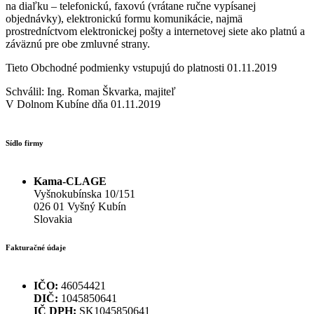
na diaľku – telefonickú, faxovú (vrátane ručne vypísanej
objednávky), elektronickú formu komunikácie, najmä
prostredníctvom elektronickej pošty a internetovej siete ako platnú a
záväznú pre obe zmluvné strany.
Tieto Obchodné podmienky vstupujú do platnosti 01.11.2019
Schválil: Ing. Roman Škvarka, majiteľ
V Dolnom Kubíne dňa 01.11.2019
Sídlo firmy
Kama-CLAGE
Vyšnokubínska 10/151
026 01 Vyšný Kubín
Slovakia
Fakturačné údaje
IČO:
46054421
DIČ:
1045850641
IČ DPH:
SK1045850641