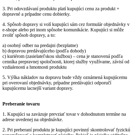
3. Pri odovzdávaní produktu platí kupujúci cenu za produkt +
dopravné a prípadne cenu dobierky.
4. Spôsob dopravy si volí kupujúci sám cez formulár objednávky v
e-shope alebo pri inom spôsobe komunikácie. Kupujúci si môže
zvoliť spôsob dopravy, a to:
a) osobný odber na predajni (bezplatne)
b) dopravou predávajúceho (podľa dohody)
c) kuriérom (zasielateľskou službou) – cena je stanovená podľa
cenníka prepravnej spoločnosti, ktorej služby využívame, závisí od
vzdialenosti a hmotnosti produktu
5. Výška nákladov na dopravu bude vždy oznámená kupujúcemu
pri overovaní objednávky, prípadne predávajúci odporučí
kupujúcemu lacnejší variant dopravy.
Preberanie tovaru
1. Kupujúci sa zaväzuje prevziať tovar v dohodnutom termíne na
adrese uvedenej na objednávke.
2. Pri preberaní produktu je kupujúci povinný skontrolovať fyzickú