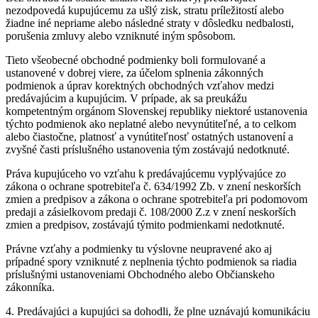
nezodpovedá kupujúcemu za ušlý zisk, stratu príležitostí alebo
žiadne iné nepriame alebo následné straty v dôsledku nedbalosti,
porušenia zmluvy alebo vzniknuté iným spôsobom.
Tieto všeobecné obchodné podmienky boli formulované a
ustanovené v dobrej viere, za účelom splnenia zákonných
podmienok a úprav korektných obchodných vzťahov medzi
predávajúcim a kupujúcim. V prípade, ak sa preukážu
kompetentným orgánom Slovenskej republiky niektoré ustanovenia
týchto podmienok ako neplatné alebo nevynútiteľné, a to celkom
alebo čiastočne, platnosť a vynútiteľnosť ostatných ustanovení a
zvyšné časti príslušného ustanovenia tým zostávajú nedotknuté.
Práva kupujúceho vo vzťahu k predávajúcemu vyplývajúce zo
zákona o ochrane spotrebiteľa č. 634/1992 Zb. v znení neskorších
zmien a predpisov a zákona o ochrane spotrebiteľa pri podomovom
predaji a zásielkovom predaji č. 108/2000 Z.z v znení neskorších
zmien a predpisov, zostávajú týmito podmienkami nedotknuté.
Právne vzťahy a podmienky tu výslovne neupravené ako aj
prípadné spory vzniknuté z neplnenia týchto podmienok sa riadia
príslušnými ustanoveniami Obchodného alebo Občianskeho
zákonníka.
4. Predávajúci a kupujúci sa dohodli, že plne uznávajú komunikáciu