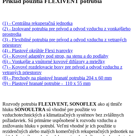
Príklad použitia FLEXIVENT potrubia
(1) - Centrálna rekuperačná jednotka
(2) - Izolované potrubia pre prívod a odvod vzduchu z vonkajšieho
prostredia
(3) - Flexibilné potrubia pre prívod a odvod vzduchu z vetraných
priestorov
(4) - Plastové okrúhle Flexi tvarovky
(5) - Kovové adaptéry pod strop, na stenu a do podlahy
(6) - Vonkajšie a vnútorné kovové difúzory a mriežky
(7) - Kovové rozdelovacie boxy pre prívod a odvod vzduchu z
vetraných priestorov
(8) - Prechody na plastové hranaté potrubia 204 x 60 mm
(9) - Plastové hranaté potrubie - 110 x 55 mm
Rozvody potrubia
FLEXIVENT, SONOFLEX
ako aj tlmiče
hluku
SONOULTRA
sú vhodné pre použitie vo
vzduchotechnických a klimatizačných systémov bez zvláštnych
požiadaviek. Sú primárne uspôsobené k rozvodu vzduchu a
znižovaniu hluku v potrubí. Veľmi vhodné je ich použitie u
rezidenčných alebo malých komerčných rekuperačných jednotiek na