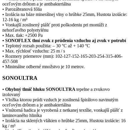
oceľovým drôtom a je antibakteriálna
• Parozábranová fólia
• Izolácia na báze minerálnej vlny o hrúbke 25mm, Hustota izolácie:
12-16 kg / m³
• Vonkajší zosilnený plášť proti poškodeniu pri montáži z
nehorľavého polyetylénu
• Max. tlak: +2500 Pa
• SONOFLEX tlmí zvuk z prúdenia vzduchu aj zvuk v potrubí
• Teplotný rozsah použitia: – 30 °C až + 140 °C
• Max. rýchlosť vzduchu: 25 m / s
• Rozmery priemerov (mm): 102-127-152-165-203-254-315-406-
457-508
• Minimálne odberné množstvo je 10 metrov.
SONOULTRA
•
Ohybný tlmič hluku SONOULTRA
tepelne a zvukovo
izolovaný
• Vložka ktorou prúdi vzduch je zosilnená špirálovo navinutým
oceľovým drôtom a je antibakteriálna
• Vnútorná hadica je vyrobená z netkanej textílie, vonkajší plášť z
laminovaného hliníka
• Izolácia na sklených vlákien o hrúbke 25mm, Hustota izolácie: 16
kg / m³