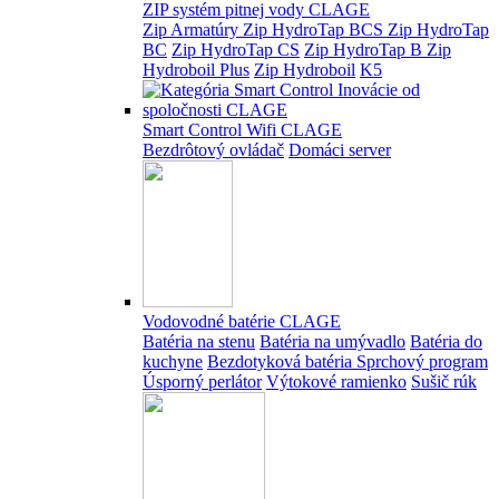
ZIP systém pitnej vody CLAGE
Zip Armatúry
Zip HydroTap BCS
Zip HydroTap
BC
Zip HydroTap CS
Zip HydroTap B
Zip
Hydroboil Plus
Zip Hydroboil
K5
Smart Control Wifi CLAGE
Bezdrôtový ovládač
Domáci server
Vodovodné batérie CLAGE
Batéria na stenu
Batéria na umývadlo
Batéria do
kuchyne
Bezdotyková batéria
Sprchový program
Úsporný perlátor
Výtokové ramienko
Sušič rúk