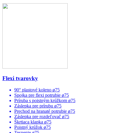
Flexi tvarovky
90° plastové koleno ø75
Spojka pre flexi potrubie ø75
Príruba s poistným krúžkom ø75
Záslepka pre prírubu ø75
Prechod na hranaté potrubie ø75
Záslepka pre rozdeľovač ø75
Škrtiaca klapka ø75
Poistný krúžok ø75
Tesnenie ø75