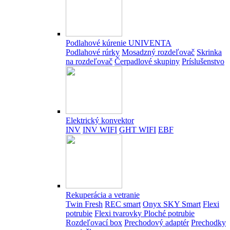
Podlahové kúrenie UNIVENTA
Podlahové rúrky
Mosadzný rozdeľovač
Skrinka
na rozdeľovač
Čerpadlové skupiny
Príslušenstvo
Elektrický konvektor
INV
INV WIFI
GHT WIFI
EBF
Rekuperácia a vetranie
Twin Fresh
REC smart
Onyx SKY Smart
Flexi
potrubie
Flexi tvarovky
Ploché potrubie
Rozdeľovací box
Prechodový adaptér
Prechodky