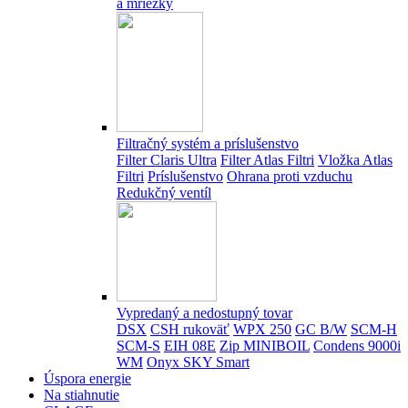
a mriežky
Filtračný systém a príslušenstvo
Filter Claris Ultra
Filter Atlas Filtri
Vložka Atlas
Filtri
Príslušenstvo
Ohrana proti vzduchu
Redukčný ventíl
Vypredaný a nedostupný tovar
DSX
CSH rukoväť
WPX 250
GC B/W
SCM-H
SCM-S
EIH 08E
Zip MINIBOIL
Condens 9000i
WM
Onyx SKY Smart
Úspora energie
Na stiahnutie