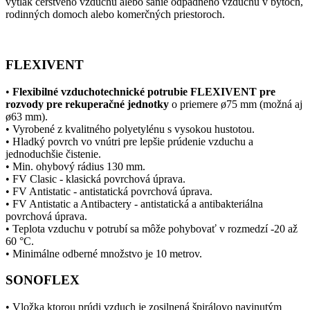
výtlak čerstvého vzduchu alebo sanie odpadného vzduchu v bytoch,
rodinných domoch alebo komerčných priestoroch.
FLEXIVENT
•
Flexibilné vzduchotechnické potrubie FLEXIVENT pre
rozvody pre rekuperačné jednotky
o priemere ø75 mm (možná aj
ø63 mm).
• Vyrobené z kvalitného polyetylénu s vysokou hustotou.
• Hladký povrch vo vnútri pre lepšie prúdenie vzduchu a
jednoduchšie čistenie.
• Min. ohybový rádius 130 mm.
• FV Clasic - klasická povrchová úprava.
• FV Antistatic - antistatická povrchová úprava.
• FV Antistatic a Antibactery - antistatická a antibakteriálna
povrchová úprava.
• Teplota vzduchu v potrubí sa môže pohybovať v rozmedzí -20 až
60 °C.
• Minimálne odberné množstvo je 10 metrov.
SONOFLEX
• Vložka ktorou prúdi vzduch je zosilnená špirálovo navinutým