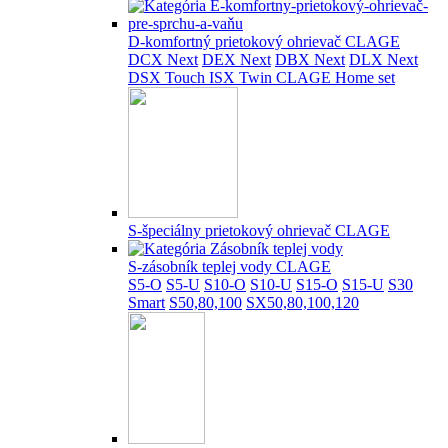
D-komfortný prietokový ohrievač CLAGE
DCX Next
DEX Next
DBX Next
DLX Next
DSX Touch
ISX Twin
CLAGE Home set
S-špeciálny prietokový ohrievač CLAGE
S-zásobník teplej vody CLAGE
S5-O
S5-U
S10-O
S10-U
S15-O
S15-U
S30
Smart
S50,80,100
SX50,80,100,120