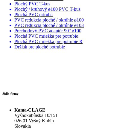
Plochý PVC T-kus
Plochý / kruhový ø100 PVC T-kus
Plochá PVC príruba
PVC redukcia ploché / okrúhle ø100
PVC redukcia ploché / okrúhle ø103
Prechodový PVC adaptér 90° ø100
Plochá PVC mriežka pre potrubie
Plochá PVC mriežka pre potrubie R
Držiak pre ploché potrubie
Sídlo firmy
Kama-CLAGE
Vyšnokubínska 10/151
026 01 Vyšný Kubín
Slovakia