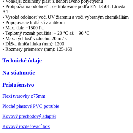
• Vonkajší zosilnený plášť z nehorľavého polyetylénu
• Protipožiarna odolnosť - certifikované podľa EN 13501-1,trieda
A1
• Vysoká odolnosť voči UV žiareniu a voči vybraným chemikáliám
• Pripojovacie hrdlá sú z antikoru
• Max. tlak: +1500 Pa
• Teplotný rozsah použitia: – 20 °C až + 90 °C
• Max. rýchlosť vzduchu: 20 m / s
• Dĺžka tlmiča hluku (mm): 1200
• Rozmery priemerov (mm): 125-160
Technické údaje
Na stiahnutie
Príslušenstvo
Flexi tvarovky ø75mm
Ploché plastové PVC potrubie
Kovový prechodový adaptér
Kovový rozdeľovací box