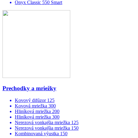
Onyx Classic 550 Smart
Prechodky a mriežky
Kovový difúzor 125
Kovová mriežka 300
Hliníková mriežka 200
Hliníková mriežka 300
Nerezová vonkajšia mriežka 125
Nerezová vonkajšia mriežka 150
Kombinovaná výustka 150