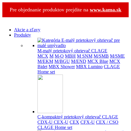
Pre objednanie produktov prejdite na
www.kama.sk
Akcie a zľavy
Produkty
M-malý prietokový ohrievač CLAGE
MCX
M
M-O
MBH
M SNM
M/SMB
M/SME
M/EKM
M/BGU
M/END
MCX Blue
MCX
Bidet
MBX Shower
MBX Lumino
CLAGE
Home set
C-kompaktný prietokový ohrievač CLAGE
CDX-U
CEX-U
CEX
CFX-U
CEX / CSO
CLAGE Home set