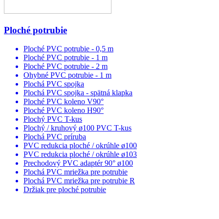
Ploché potrubie
Ploché PVC potrubie - 0,5 m
Ploché PVC potrubie - 1 m
Ploché PVC potrubie - 2 m
Ohybné PVC potrubie - 1 m
Plochá PVC spojka
Plochá PVC spojka - spätná klapka
Ploché PVC koleno V90°
Ploché PVC koleno H90°
Plochý PVC T-kus
Plochý / kruhový ø100 PVC T-kus
Plochá PVC príruba
PVC redukcia ploché / okrúhle ø100
PVC redukcia ploché / okrúhle ø103
Prechodový PVC adaptér 90° ø100
Plochá PVC mriežka pre potrubie
Plochá PVC mriežka pre potrubie R
Držiak pre ploché potrubie