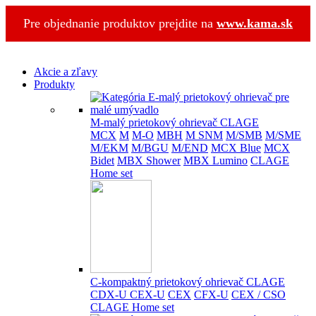
Pre objednanie produktov prejdite na
www.kama.sk
Akcie a zľavy
Produkty
M-malý prietokový ohrievač CLAGE
MCX
M
M-O
MBH
M SNM
M/SMB
M/SME
M/EKM
M/BGU
M/END
MCX Blue
MCX
Bidet
MBX Shower
MBX Lumino
CLAGE
Home set
C-kompaktný prietokový ohrievač CLAGE
CDX-U
CEX-U
CEX
CFX-U
CEX / CSO
CLAGE Home set