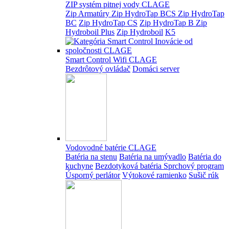
ZIP systém pitnej vody CLAGE
Zip Armatúry
Zip HydroTap BCS
Zip HydroTap
BC
Zip HydroTap CS
Zip HydroTap B
Zip
Hydroboil Plus
Zip Hydroboil
K5
Smart Control Wifi CLAGE
Bezdrôtový ovládač
Domáci server
Vodovodné batérie CLAGE
Batéria na stenu
Batéria na umývadlo
Batéria do
kuchyne
Bezdotyková batéria
Sprchový program
Úsporný perlátor
Výtokové ramienko
Sušič rúk