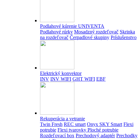
Podlahové kúrenie UNIVENTA
Podlahové rúrky
Mosadzný rozdeľovač
Skrinka
na rozdeľovač
Čerpadlové skupiny
Príslušenstvo
Elektrický konvektor
INV
INV WIFI
GHT WIFI
EBF
Rekuperácia a vetranie
Twin Fresh
REC smart
Onyx SKY Smart
Flexi
potrubie
Flexi tvarovky
Ploché potrubie
Rozdeľovací box
Prechodový adaptér
Prechodky