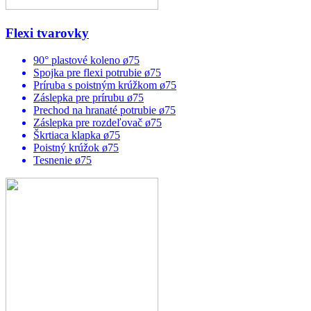
Flexi tvarovky
90° plastové koleno ø75
Spojka pre flexi potrubie ø75
Príruba s poistným krúžkom ø75
Záslepka pre prírubu ø75
Prechod na hranaté potrubie ø75
Záslepka pre rozdeľovač ø75
Škrtiaca klapka ø75
Poistný krúžok ø75
Tesnenie ø75