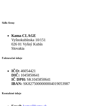
Sídlo firmy
Kama-CLAGE
Vyšnokubínska 10/151
026 01 Vyšný Kubín
Slovakia
Fakturačné údaje
IČO:
46054421
DIČ:
1045850641
IČ DPH:
SK1045850641
IBAN:
SK8275000000004019053987
Kontaktné údaje