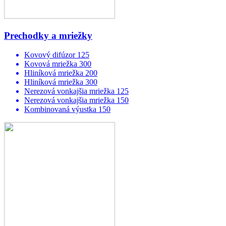
Prechodky a mriežky
Kovový difúzor 125
Kovová mriežka 300
Hliníková mriežka 200
Hliníková mriežka 300
Nerezová vonkajšia mriežka 125
Nerezová vonkajšia mriežka 150
Kombinovaná výustka 150