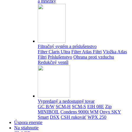
a mriežky
Filtračný systém a príslušenstvo
Filter Claris Ultra
Filter Atlas Filtri
Vložka Atlas
Filtri
Príslušenstvo
Ohrana proti vzduchu
Redukčný ventíl
Vypredaný a nedostupný tovar
GC B/W
SCM-H
SCM-S
EIH 08E
Zip
MINIBOIL
Condens 9000i WM
Onyx SKY
Smart
DSX
CSH rukoväť
WPX 250
Úspora energie
Na stiahnutie