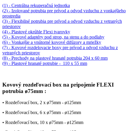
(1) - Centrálna rekuperačná jednotka
(2) - Izolované potrubia pre prívod a odvod vzduchu z vonkajšieho
prostredia
(3) - Flexibilné potrubia pre prívod a odvod vzduchu z vetraných
priestorov
(4) - Plastové okrúhle Flexi tvarovky
(5) - Kovové adaptéry pod strop, na stenu a do podlahy
(6) - Vonkajšie a vnútorné kovové difúzory a mriežky
(7) - Kovové rozdelovacie boxy pre prívod a odvod vzduchu z
vetraných priestorov
(8) - Prechody na plastové hranaté potrubia 204 x 60 mm
(9) - Plastové hranaté potrubie - 110 x 55 mm
Kovový rozdeľovací box na pripojenie FLEXI
potrubia ø75mm :
• Rozdeľovací box, 2 x ø75mm - ø125mm
• Rozdeľovací box, 6 x ø75mm - ø125mm
• Rozdeľovací box, 10 x ø75mm - ø125mm