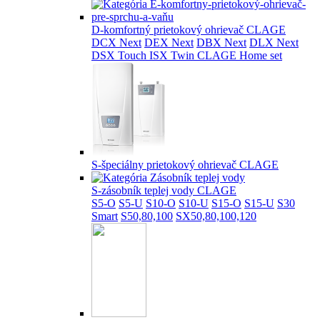
D-komfortný prietokový ohrievač CLAGE
DCX Next
DEX Next
DBX Next
DLX Next
DSX Touch
ISX Twin
CLAGE Home set
S-špeciálny prietokový ohrievač CLAGE
S-zásobník teplej vody CLAGE
S5-O
S5-U
S10-O
S10-U
S15-O
S15-U
S30
Smart
S50,80,100
SX50,80,100,120