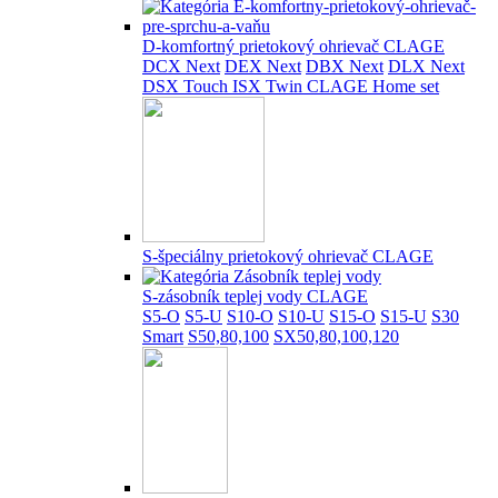
D-komfortný prietokový ohrievač CLAGE
DCX Next
DEX Next
DBX Next
DLX Next
DSX Touch
ISX Twin
CLAGE Home set
S-špeciálny prietokový ohrievač CLAGE
S-zásobník teplej vody CLAGE
S5-O
S5-U
S10-O
S10-U
S15-O
S15-U
S30
Smart
S50,80,100
SX50,80,100,120