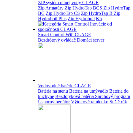
ZIP systém pitnej vody CLAGE
Zip Armatúry
Zip HydroTap BCS
Zip HydroTap
BC
Zip HydroTap CS
Zip HydroTap B
Zip
Hydroboil Plus
Zip Hydroboil
K5
Smart Control Wifi CLAGE
Bezdrôtový ovládač
Domáci server
Vodovodné batérie CLAGE
Batéria na stenu
Batéria na umývadlo
Batéria do
kuchyne
Bezdotyková batéria
Sprchový program
Úsporný perlátor
Výtokové ramienko
Sušič rúk