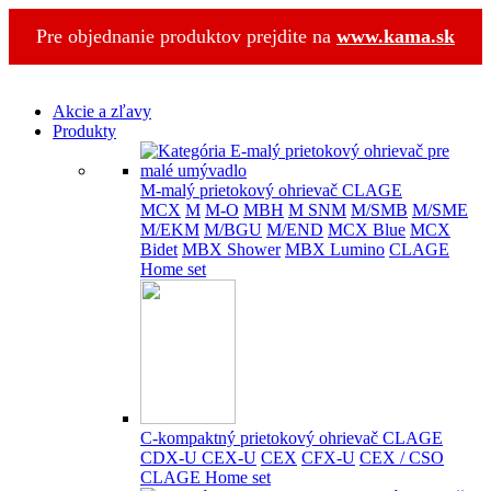
Pre objednanie produktov prejdite na
www.kama.sk
Akcie a zľavy
Produkty
M-malý prietokový ohrievač CLAGE
MCX
M
M-O
MBH
M SNM
M/SMB
M/SME
M/EKM
M/BGU
M/END
MCX Blue
MCX
Bidet
MBX Shower
MBX Lumino
CLAGE
Home set
C-kompaktný prietokový ohrievač CLAGE
CDX-U
CEX-U
CEX
CFX-U
CEX / CSO
CLAGE Home set