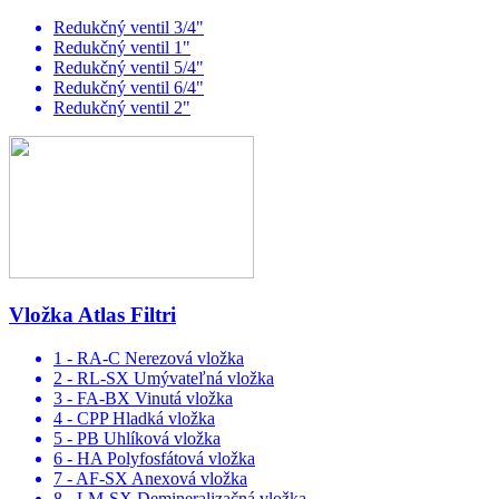
Redukčný ventil 3/4"
Redukčný ventil 1"
Redukčný ventil 5/4"
Redukčný ventil 6/4"
Redukčný ventil 2"
Vložka Atlas Filtri
1 - RA-C Nerezová vložka
2 - RL-SX Umývateľná vložka
3 - FA-BX Vinutá vložka
4 - CPP Hladká vložka
5 - PB Uhlíková vložka
6 - HA Polyfosfátová vložka
7 - AF-SX Anexová vložka
8 - LM-SX Demineralizačná vložka