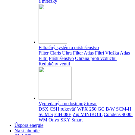
a mriežky
Filtračný systém a príslušenstvo
Filter Claris Ultra
Filter Atlas Filtri
Vložka Atlas
Filtri
Príslušenstvo
Ohrana proti vzduchu
Redukčný ventíl
Vypredaný a nedostupný tovar
DSX
CSH rukoväť
WPX 250
GC B/W
SCM-H
SCM-S
EIH 08E
Zip MINIBOIL
Condens 9000i
WM
Onyx SKY Smart
Úspora energie
Na stiahnutie