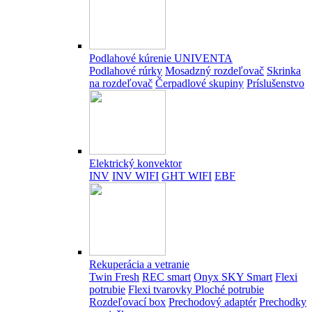
Podlahové kúrenie UNIVENTA
Podlahové rúrky
Mosadzný rozdeľovač
Skrinka
na rozdeľovač
Čerpadlové skupiny
Príslušenstvo
Elektrický konvektor
INV
INV WIFI
GHT WIFI
EBF
Rekuperácia a vetranie
Twin Fresh
REC smart
Onyx SKY Smart
Flexi
potrubie
Flexi tvarovky
Ploché potrubie
Rozdeľovací box
Prechodový adaptér
Prechodky