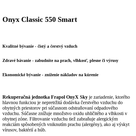
Onyx Classic 550 Smart
Kvalitné bývanie - čistý a čerstvý vzduch
Zdravé bávanie - zabudnite na prach, vlhkosť, plesne či výrusy
Ekonomické bývanie - zníženie nákladov na kúrenie
Rekuperačná jednotka Frapol OnyX Sky
je zariadenie, ktorého
hlavnou funkciou je nepretržitá dodávka čerstvého vzduchu do
obytných priestorov pri súčasnom odstraňovaní odpadového
vzduchu. Súčasne znížuje množstvo oxidu uhličitého a vlhkosti v
obytnej zóne. Filtrovanie vzduchu tiež zabraňuje alergickým
reakciám spôsobených vniknutím prachu (alergény), ako aj výskyt
vírusov, baktérií a húb.