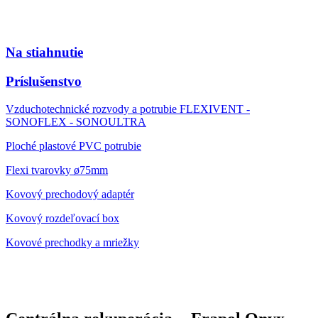
Na stiahnutie
Príslušenstvo
Vzduchotechnické rozvody a potrubie FLEXIVENT -
SONOFLEX - SONOULTRA
Ploché plastové PVC potrubie
Flexi tvarovky ø75mm
Kovový prechodový adaptér
Kovový rozdeľovací box
Kovové prechodky a mriežky