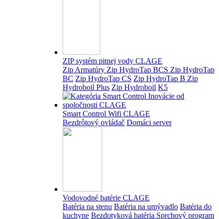
ZIP systém pitnej vody CLAGE
Zip Armatúry
Zip HydroTap BCS
Zip HydroTap
BC
Zip HydroTap CS
Zip HydroTap B
Zip
Hydroboil Plus
Zip Hydroboil
K5
Smart Control Wifi CLAGE
Bezdrôtový ovládač
Domáci server
Vodovodné batérie CLAGE
Batéria na stenu
Batéria na umývadlo
Batéria do
kuchyne
Bezdotyková batéria
Sprchový program