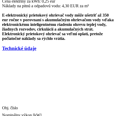
Cena elektriny za kWh: 0,25 eur
Náklady na pitnú a odpadovú vodu: 4,30 EUR za m³
E-elektronický prietokový ohrievač vody môže ušetriť až 350
eur ročne v porovnaní s akumulačným ohrievačom vody vďaka
elektronickému inteligentnému riadeniu ohrevu teplej vody,
žiadnych rozvodov, cirkulácií a akumulačných strát.
Elektronický prietokový ohrievač sa veľmi oplatí, pretože
počiatočné náklady sa rýchlo vrátia.
Technické údaje
Obj. číslo
Nominálny výkon [kW]