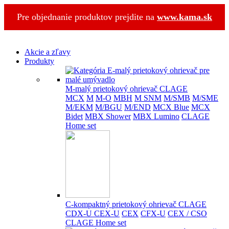
Pre objednanie produktov prejdite na
www.kama.sk
Akcie a zľavy
Produkty
M-malý prietokový ohrievač CLAGE
MCX
M
M-O
MBH
M SNM
M/SMB
M/SME
M/EKM
M/BGU
M/END
MCX Blue
MCX
Bidet
MBX Shower
MBX Lumino
CLAGE
Home set
C-kompaktný prietokový ohrievač CLAGE
CDX-U
CEX-U
CEX
CFX-U
CEX / CSO
CLAGE Home set