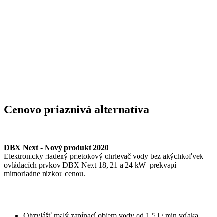
Cenovo priaznivá alternatíva
DBX Next - Nový produkt 2020
Elektronicky riadený prietokový ohrievač vody bez akýchkoľvek
ovládacích prvkov DBX Next 18, 21 a 24 kW prekvapí
mimoriadne nízkou cenou.
Obzvlášť malý zapínací objem vody od 1,5 l / min vďaka