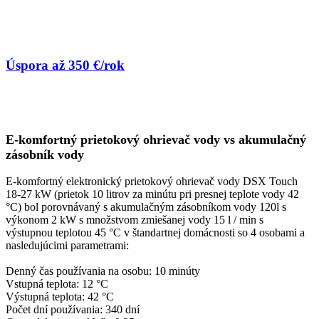
Úspora až 350 €/rok
E-komfortný prietokový ohrievač vody vs
akumulačný
zásobník vody
E-komfortný elektronický prietokový ohrievač vody DSX Touch
18-27 kW (prietok 10 litrov za minútu pri presnej teplote vody 42
°C) bol porovnávaný s akumulačným zásobníkom vody 120l s
výkonom 2 kW s množstvom zmiešanej vody 15 l / min s
výstupnou teplotou 45 °C v štandartnej domácnosti so 4 osobami a
nasledujúcimi
parametrami
:
Denný čas používania na osobu: 10 minúty
Vstupná teplota: 12 °C
Výstupná teplota: 42 °C
Počet dní používania: 340 dní