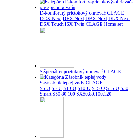
D-komfortný prietokový ohrievač CLAGE
DCX Next
DEX Next
DBX Next
DLX Next
DSX Touch
ISX Twin
CLAGE Home set
S-špeciálny prietokový ohrievač CLAGE
S-zásobník teplej vody CLAGE
S5-O
S5-U
S10-O
S10-U
S15-O
S15-U
S30
Smart
S50,80,100
SX50,80,100,120