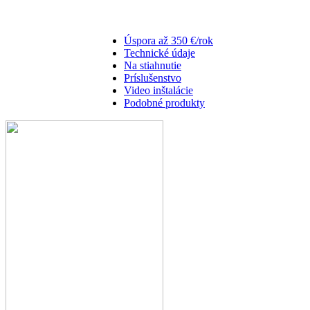
Úspora až 350 €/rok
Technické údaje
Na stiahnutie
Príslušenstvo
Video inštalácie
Podobné produkty