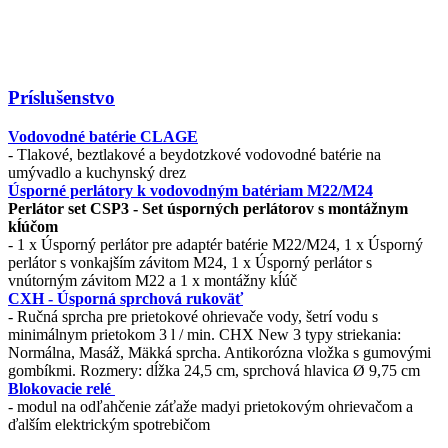
Príslušenstvo
Vodovodné batérie CLAGE
- Tlakové, beztlakové a beydotzkové vodovodné batérie na
umývadlo a kuchynský drez
Úsporné perlátory k vodovodným batériam M22/M24
Perlátor set CSP3 - Set úsporných perlátorov s montážnym
kĺúčom
- 1 x Úsporný perlátor pre adaptér batérie M22/M24, 1 x Úsporný
perlátor s vonkajším závitom M24, 1 x Úsporný perlátor s
vnútorným závitom M22 a 1 x montážny kĺúč
CXH - Úsporná sprchová rukoväť
- Ručná sprcha pre prietokové ohrievače vody, šetrí vodu s
minimálnym prietokom 3 l / min. CHX New 3 typy striekania:
Normálna, Masáž, Mäkká sprcha. Antikorózna vložka s gumovými
gombíkmi. Rozmery: dĺžka 24,5 cm, sprchová hlavica Ø 9,75 cm
Blokovacie relé
- modul na odľahčenie záťaže madyi prietokovým ohrievačom a
ďalším elektrickým spotrebičom