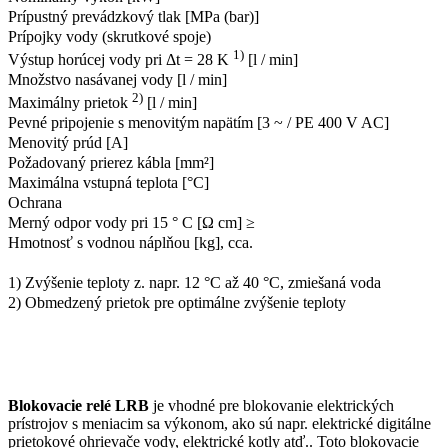
Prípustný prevádzkový tlak [MPa (bar)]
Prípojky vody (skrutkové spoje)
1)
Výstup horúcej vody pri Δt = 28 K
[l / min]
Množstvo nasávanej vody [l / min]
2)
Maximálny prietok
[l / min]
Pevné pripojenie s menovitým napätím [3 ~ / PE 400 V AC]
Menovitý prúd [A]
Požadovaný prierez kábla [mm²]
Maximálna vstupná teplota [°C]
Ochrana
Merný odpor vody pri 15 ° C [Ω cm] ≥
Hmotnosť s vodnou náplňou [kg], cca.
1) Zvýšenie teploty z. napr. 12 °C až 40 °C, zmiešaná voda
2) Obmedzený prietok pre optimálne zvýšenie teploty
Blokovacie relé LRB
je vhodné pre blokovanie elektrických
prístrojov s meniacim sa výkonom, ako sú napr. elektrické digitálne
prietokové ohrievače vody, elektrické kotly atď.. Toto blokovacie