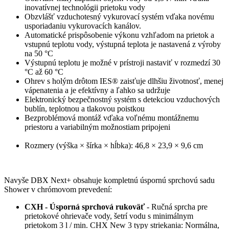
inovatívnej technológii prietoku vody
Obzvlášť vzduchotesný vykurovací systém vďaka novému
usporiadaniu vykurovacích kanálov.
Automatické prispôsobenie výkonu vzhľadom na prietok a
vstupnú teplotu vody, výstupná teplota je nastavená z výroby
na 50 °C
Výstupnú teplotu je možné v prístroji nastaviť v rozmedzí 30
°C až 60 °C
Ohrev s holým drôtom IES® zaisťuje dlhšiu životnosť, menej
vápenatenia a je efektívny a ľahko sa udržuje
Elektronický bezpečnostný systém s detekciou vzduchových
bublín, teplotnou a tlakovou poistkou
Bezproblémová montáž vďaka voľnému montážnemu
priestoru a variabilným možnostiam pripojeni
Rozmery (výška × šírka × hĺbka): 46,8 × 23,9 × 9,6 cm
Navyše DBX Next+ obsahuje kompletnú úspornú sprchovú sadu
Shower v chrómovom prevedení:
CXH - Úsporná sprchová rukoväť
- Ručná sprcha pre
prietokové ohrievače vody, šetrí vodu s minimálnym
prietokom 3 l / min. CHX New 3 typy striekania: Normálna,