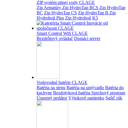
ZIP systém pitnej vody CLAGE
Zip Armatúry
Zip HydroTap BCS
Zip HydroTap
BC
Zip HydroTap CS
Zip HydroTap B
Zip
Hydroboil Plus
Zip Hydroboil
K5
Smart Control Wifi CLAGE
Bezdrôtový ovládač
Domáci server
Vodovodné batérie CLAGE
Batéria na stenu
Batéria na umývadlo
Batéria do
kuchyne
Bezdotyková batéria
Sprchový program
Úsporný perlátor
Výtokové ramienko
Sušič rúk