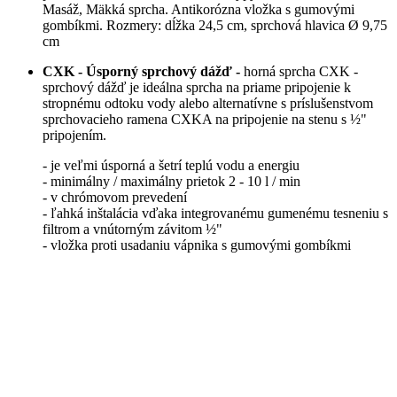
Masáž, Mäkká sprcha. Antikorózna vložka s gumovými
gombíkmi. Rozmery: dĺžka 24,5 cm, sprchová hlavica Ø 9,75
cm
CXK - Úsporný sprchový dážď -
horná sprcha CXK -
sprchový dážď je ideálna sprcha na priame pripojenie k
stropnému odtoku vody alebo alternatívne s príslušenstvom
sprchovacieho ramena CXKA na pripojenie na stenu s ½"
pripojením.
- je veľmi úsporná a šetrí teplú vodu a energiu
- minimálny / maximálny prietok 2 - 10 l / min
- v chrómovom prevedení
- ľahká inštalácia vďaka integrovanému gumenému tesneniu s
filtrom a vnútorným závitom ½"
- vložka proti usadaniu vápnika s gumovými gombíkmi