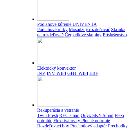
Podlahové kúrenie UNIVENTA
Podlahové rúrky
Mosadzný rozdeľovač
Skrinka
na rozdeľovač
Čerpadlové skupiny
Príslušenstvo
Elektrický konvektor
INV
INV WIFI
GHT WIFI
EBF
Rekuperácia a vetranie
Twin Fresh
REC smart
Onyx SKY Smart
Flexi
potrubie
Flexi tvarovky
Ploché potrubie
Rozdeľovací box
Prechodový adaptér
Prechodky