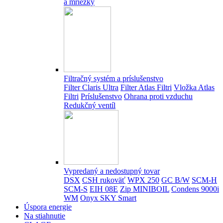
a mriežky
Filtračný systém a príslušenstvo
Filter Claris Ultra
Filter Atlas Filtri
Vložka Atlas
Filtri
Príslušenstvo
Ohrana proti vzduchu
Redukčný ventíl
Vypredaný a nedostupný tovar
DSX
CSH rukoväť
WPX 250
GC B/W
SCM-H
SCM-S
EIH 08E
Zip MINIBOIL
Condens 9000i
WM
Onyx SKY Smart
Úspora energie
Na stiahnutie