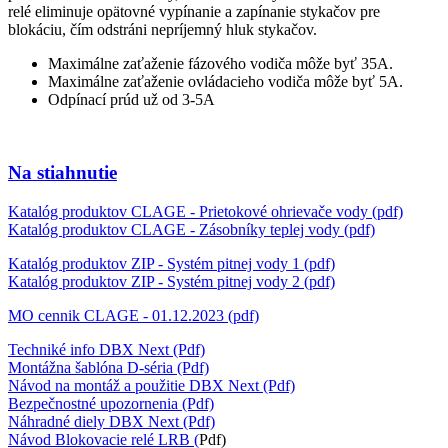
relé eliminuje opätovné vypínanie a zapínanie stykačov pre
blokáciu, čím odstráni nepríjemný hluk stykačov.
Maximálne zaťaženie fázového vodiča môže byť 35A.
Maximálne zaťaženie ovládacieho vodiča môže byť 5A.
Odpínací prúd už od 3-5A
Na stiahnutie
Katalóg produktov CLAGE - Prietokové ohrievače vody (pdf)
Katalóg produktov CLAGE - Zásobníky teplej vody (pdf)
Katalóg produktov ZIP - Systém pitnej vody 1 (pdf)
Katalóg produktov ZIP - Systém pitnej vody 2 (pdf)
MO cennik CLAGE - 01.12.2023 (pdf)
Techniké info DBX Next (Pdf)
Montážna šablóna D-séria (Pdf)
Návod na montáž a použitie DBX Next (Pdf)
Bezpečnostné upozornenia (Pdf)
Náhradné diely DBX Next (Pdf)
Návod Blokovacie relé LRB (
Pdf)