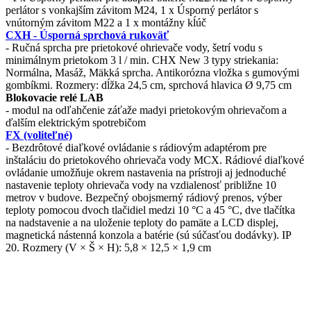
perlátor s vonkajším závitom M24, 1 x Úsporný perlátor s
vnútorným závitom M22 a 1 x montážny kĺúč
CXH - Úsporná sprchová rukoväť
- Ručná sprcha pre prietokové ohrievače vody, šetrí vodu s
minimálnym prietokom 3 l / min. CHX New 3 typy striekania:
Normálna, Masáž, Mäkká sprcha. Antikorózna vložka s gumovými
gombíkmi. Rozmery: dĺžka 24,5 cm, sprchová hlavica Ø 9,75 cm
Blokovacie relé LAB
- modul na odľahčenie záťaže madyi prietokovým ohrievačom a
ďalším elektrickým spotrebičom
FX (voliteľné)
- Bezdrôtové
diaľkové ovládanie s rádiovým adaptérom pre
inštaláciu do prietokového ohrievača vody MCX.
Rádiové diaľkové
ovládanie umožňuje okrem nastavenia na prístroji aj jednoduché
nastavenie teploty ohrievača vody na vzdialenosť približne 10
metrov v budove.
Bezpečný obojsmerný rádiový prenos, výber
teploty pomocou dvoch tlačidiel medzi 10
°C
a 45
°C
, dve tlačítka
na nadstavenie a na uloženie teploty do pamäte
a LCD displej,
magnetická nástenná konzola a batérie (sú súčasťou dodávky).
IP
20. Rozmery (V × Š × H): 5,8 × 12,5 × 1,9 cm