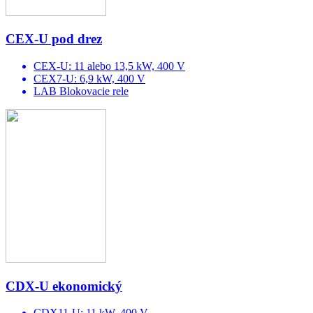
CEX-U pod drez
CEX-U: 11 alebo 13,5 kW, 400 V
CEX7-U: 6,9 kW, 400 V
LAB Blokovacie rele
CDX-U ekonomický
CDX11-U: 11 kW, 400 V