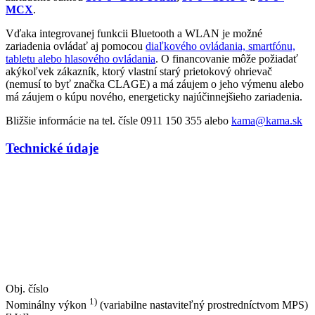
MCX
.
Vďaka integrovanej funkcii Bluetooth a WLAN je možné
zariadenia ovládať aj pomocou
diaľkového ovládania, smartfónu,
tabletu alebo hlasového ovládania
. O financovanie môže požiadať
akýkoľvek zákazník, ktorý vlastní starý prietokový ohrievač
(nemusí to byť značka CLAGE) a má záujem o jeho výmenu alebo
má záujem o kúpu nového, energeticky najúčinnejšieho zariadenia.
Bližšie informácie na tel. čísle 0911 150 355 alebo
kama@kama.sk
Technické údaje
Obj. číslo
1)
Nominálny výkon
(variabilne nastaviteľný prostredníctvom MPS)