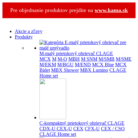
Pre objednanie produktov prejdite na
www.kama.sk
Akcie a zľavy
Produkty
M-malý prietokový ohrievač CLAGE
MCX
M
M-O
MBH
M SNM
M/SMB
M/SME
M/EKM
M/BGU
M/END
MCX Blue
MCX
Bidet
MBX Shower
MBX Lumino
CLAGE
Home set
C-kompaktný prietokový ohrievač CLAGE
CDX-U
CEX-U
CEX
CFX-U
CEX / CSO
CLAGE Home set