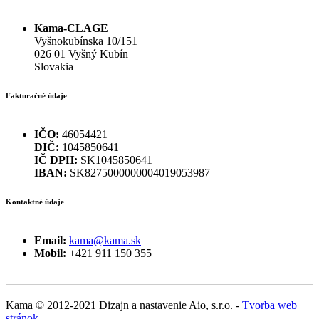
Kama-CLAGE
Vyšnokubínska 10/151
026 01 Vyšný Kubín
Slovakia
Fakturačné údaje
IČO:
46054421
DIČ:
1045850641
IČ DPH:
SK1045850641
IBAN:
SK8275000000004019053987
Kontaktné údaje
Email:
kama@kama.sk
Mobil:
+421 911 150 355
Kama © 2012-2021 Dizajn a nastavenie Aio, s.r.o. -
Tvorba web
stránok