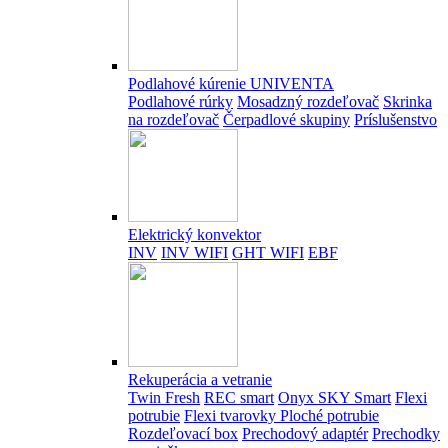
Podlahové kúrenie UNIVENTA
Podlahové rúrky
Mosadzný rozdeľovač
Skrinka
na rozdeľovač
Čerpadlové skupiny
Príslušenstvo
Elektrický konvektor
INV
INV WIFI
GHT WIFI
EBF
Rekuperácia a vetranie
Twin Fresh
REC smart
Onyx SKY Smart
Flexi
potrubie
Flexi tvarovky
Ploché potrubie
Rozdeľovací box
Prechodový adaptér
Prechodky