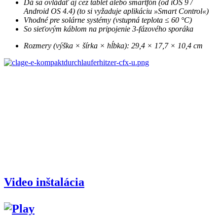
Dá sa ovládať aj cez tablet alebo smartfón (od iOS 9 /
Android OS 4.4) (to si vyžaduje aplikáciu »Smart Control«)
Vhodné pre solárne systémy (vstupná teplota ≤ 60 °C)
So sieťovým káblom na pripojenie 3-fázového sporáka
Rozmery (výška × šírka × hĺbka): 29,4 × 17,7 × 10,4 cm
Video inštalácia