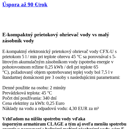
Úspora až 90 €/rok
E-kompaktný prietokový ohrievač vody vs
malý
zásobník vody
E-kompaktný elektronický prietokový ohrievač vody CFX-U s
prietokom 5 l / min pri teplote ohrevu 45 °C sa porovnával s 5-
litrovým akumulačným zásobníkom vody (spotreba energie v
pohotovostnom režime 0,25 kWh / deň pri teplote 65
°C), požadovaný objem spotrebovanej teplej vody bol 7,5
l v
štandartnej domácnosti pre 3 osoby s nasledujúcimi parametrami:
Denné použitie na osobu: 2 minúty
Prevádzková teplota: 45 °C
Počet dní používania: 340 dní
Cena elektriny za kWh: 0,25 Euro
Náklady na vodu a odpadovú vodu: 4,30 EUR za m³
Vzhľadom na nižšiu spotrebu vody vďaka
úsporným armatúram CLAGE a tým aj oveľa menšiu spotrebu