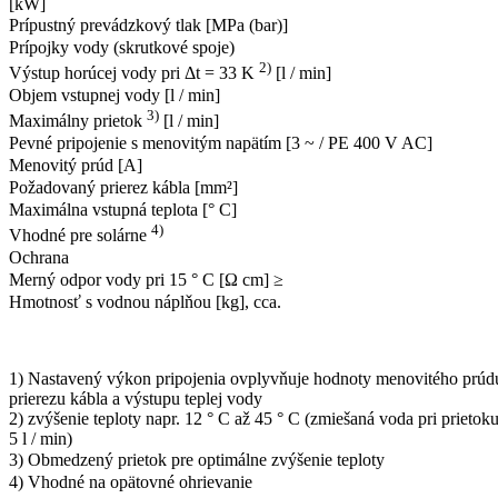
[kW]
Prípustný prevádzkový tlak [MPa (bar)]
Prípojky vody (skrutkové spoje)
2)
Výstup horúcej vody pri Δt = 33 K
[l / min]
Objem vstupnej vody [l / min]
3)
Maximálny prietok
[l / min]
Pevné pripojenie s menovitým napätím [3 ~ / PE 400 V AC]
Menovitý prúd [A]
Požadovaný prierez kábla [mm²]
Maximálna vstupná teplota [° C]
4)
Vhodné pre solárne
Ochrana
Merný odpor vody pri 15 ° C [Ω cm] ≥
Hmotnosť s vodnou náplňou [kg], cca.
1) Nastavený výkon pripojenia ovplyvňuje hodnoty menovitého prúd
prierezu kábla a výstupu teplej vody
2) zvýšenie teploty napr. 12 ° C až 45 ° C (zmiešaná voda pri prietok
5 l / min)
3) Obmedzený prietok pre optimálne zvýšenie teploty
4) Vhodné na opätovné ohrievanie