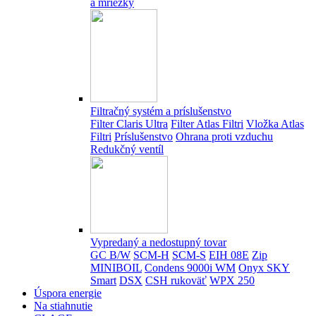
a mriežky
Filtračný systém a príslušenstvo
Filter Claris Ultra
Filter Atlas Filtri
Vložka Atlas
Filtri
Príslušenstvo
Ohrana proti vzduchu
Redukčný ventíl
Vypredaný a nedostupný tovar
GC B/W
SCM-H
SCM-S
EIH 08E
Zip
MINIBOIL
Condens 9000i WM
Onyx SKY
Smart
DSX
CSH rukoväť
WPX 250
Úspora energie
Na stiahnutie