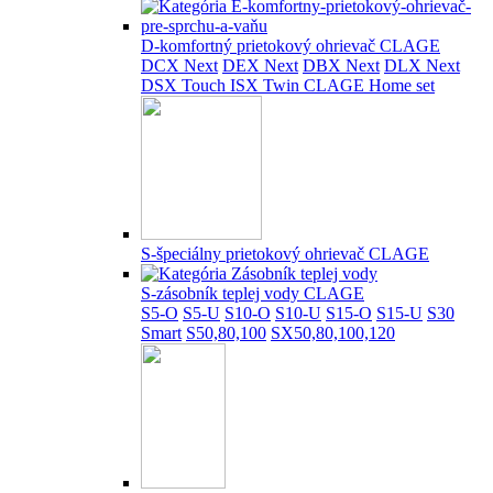
D-komfortný prietokový ohrievač CLAGE
DCX Next
DEX Next
DBX Next
DLX Next
DSX Touch
ISX Twin
CLAGE Home set
S-špeciálny prietokový ohrievač CLAGE
S-zásobník teplej vody CLAGE
S5-O
S5-U
S10-O
S10-U
S15-O
S15-U
S30
Smart
S50,80,100
SX50,80,100,120