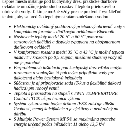
úspore miesta inštaluje pod kuchynský drez, praktické diaľkové
ovládanie umožňuje jednoducho nastaviť teplotu prietokového
ohrievača vody. Takto je možné vždy presne predvoliť využiteľnú
teplotu, aby sa predišlo tepelným stratám zmiešanou vodou.
Elektronicky ovládaný poddrezový prietokový ohrievač vody v
kompaktnom formáte s diaľkovým ovládaním Bluetooth
Nastavenie teploty medzi 20 °C a 60 °C pomocou
senzorových tlačidiel a displeja e-papiera na obojsmernom
diaľkovom ovládači
V komfortnom rozsahu medzi 35 °C a 43 °C je možné teplotu
nastaviť v krokoch po 0,5 stupňa, miešanie
studenej vody už
nie je potrebné
Bezproblémová inštalácia pod kuchynský drez vďaka malým
rozmerom a vonkajším ⅜ palcovým prípojkám vody pre
tlakotesnú alebo beztlakovú inštaláciu
Súčasťou je aj pripojovacia sada (T-kus a flexibilná tlaková
hadica) pre rohový ventil
Teplota s presnosťou na stupeň s TWIN TEMPERATURE
Control TTC® až po hranicu výkonu
Systém vykurovania holým drôtom IES® zaisťuje dlhšiu
životnosť, menej kalcifikácie a je efektívny a nenáročný na
údržbu
S Multiple Power System MPS® sa maximálna spotreba
energie určená počas inštalácie: 11 alebo 13,5 kW