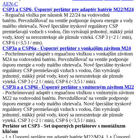
AEN-C
CSP3 a CSP6- Úsporný perlátor pre adaptér batérie M22/M24
-
Reguačná vložka pre náustok M 22/24 na vodovodnú
batériu.
Prevzdušňovač na ventile podporuje úsporu energie a vody
malého ohrievača.
Nové špeciálne tryskové regulátory CSP
premiešavajú vzduch s vodou, čím vytvárajú jednotný, mäkký prúd
vody, ktorý sa nerozstrekuje ale plznule vzteká. CSP 3 (<2 l / min)
,
CSP 6 (<3,5 l / min)
.
CSP3a a CSP6a - Úsporný perlátor s vonkajším závitom M24
- P
ochrómovaný adaptér s reguačnou vložkou s vonkajším závitom
M24 na vodovodnú batériu. Prevzdušňovač na ventile podporuje
úsporu energie a vody malého ohrievača.
Nové špeciálne tryskové
regulátory CSP premiešavajú vzduch s vodou, čím vytvárajú
jednotný, mäkký prúd vody, ktorý sa nerozstrekuje ale plznule
vyteká. CSP 3 (<2 l / min)
,
CSP 6 (<3,5 l / min)
.
CSP3i a a CSP6i - Úsporný perlátor s vnútorným závitom M22
- P
ochrómovaný adaptér s reguačnou vložkou
s vnútorným závitom
M22 na vodovodnú batériu.
Prevzdušňovač na ventile podporuje
úsporu energie a vody malého ohrievača.
Nové špeciálne tryskové
regulátory CSP premiešavajú vzduch s vodou, čím vytvárajú
jednotný, mäkký prúd vody, ktorý sa nerozstrekuje ale plznule
vyteká. CSP 3 (<2 l / min)
,
CSP 6 (<3,5 l / min)
.
Perlátor set CSP3 - Set úsporných perlátorov s montážnzm
kĺúčom
- 1 x Úsporný perlátor pre adaptér batérie M22/M24, 1 x Úsporný