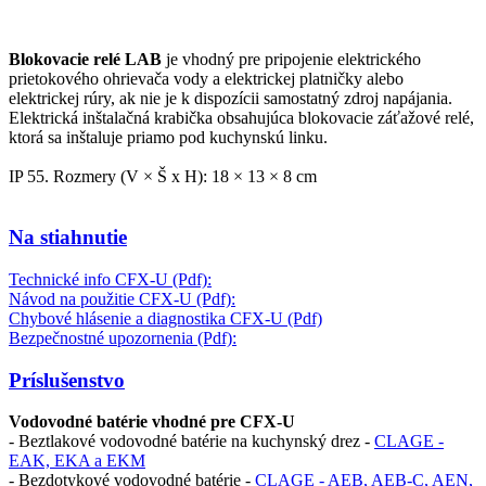
Blokovacie relé LAB
je vhodný pre pripojenie elektrického
prietokového ohrievača vody a elektrickej platničky alebo
elektrickej rúry, ak nie je k dispozícii samostatný zdroj napájania.
Elektrická inštalačná krabička obsahujúca blokovacie záťažové relé,
ktorá sa inštaluje priamo pod kuchynskú linku.
IP 55. Rozmery (V × Š x H): 18 × 13 × 8 cm
Na stiahnutie
Technické info CFX-U (Pdf):
Návod na použitie CFX-U (Pdf):
Chybové hlásenie a diagnostika CFX-U (Pdf)
Bezpečnostné upozornenia (Pdf):
Príslušenstvo
Vodovodné batérie vhodné pre CFX-U
- Beztlakové vodovodné batérie na kuchynský drez -
CLAGE -
EAK, EKA a EKM
- Bezdotykové vodovodné batérie -
CLAGE - AEB, AEB-C, AEN,