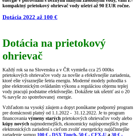
energie v porovnaní s bežnými malými zásobnými vody, vám E-
kompaktný prietokový ohrievač vody ušetrí až 90 EUR ročne.
Dotácia 2022 až 100 €
Dotácia na prietokový
ohrievač
Každý rok sa na Slovensku a v ČR vymieňa cca 25 000ks
prietokových ohrievačov vody za novšie a efektívnejšie zariadenia,
ktoré ešte výraznejšie šetria energiu. Moderné modely pohodlia s
plne elektronickým ovládaním výkonu a reguláciou objemu teplej
vody pracujú podstatne efektívnejšie. Dokážete tak ušetriť asi o 20
% navyše zo spotrebovanej energie.
Vzhľadom na vysoký záujem a dopyt ponúkame podporný program
pre domácnosti platný od 1.1.2022 - 31.12.2022. Je to program
financovania
výmeny starých
prietokových ohrievačov vody alebo
kúpy nových
najmodernejších, ekonomicky najúspornejších plne
elektronických zariadení s cieľom zvoliť energeticky najúčinnejšie
zariadenie sumou
100 € - DSX Touch
,
50 € - CFX-U
a
30 € -