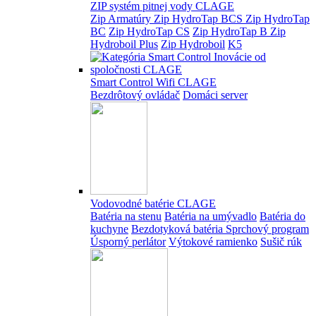
ZIP systém pitnej vody CLAGE
Zip Armatúry
Zip HydroTap BCS
Zip HydroTap
BC
Zip HydroTap CS
Zip HydroTap B
Zip
Hydroboil Plus
Zip Hydroboil
K5
Smart Control Wifi CLAGE
Bezdrôtový ovládač
Domáci server
Vodovodné batérie CLAGE
Batéria na stenu
Batéria na umývadlo
Batéria do
kuchyne
Bezdotyková batéria
Sprchový program
Úsporný perlátor
Výtokové ramienko
Sušič rúk