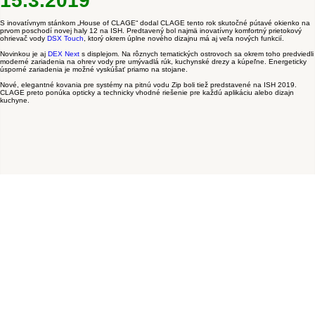
15.3.2019
S inovatívnym stánkom „House of CLAGE“ dodal CLAGE tento rok skutočné pútavé okienko na
prvom poschodí novej haly 12 na ISH.
Predtavený bol najmä
inovatívny komfortný prietokový
ohrievač vody
DSX Touch
, ktorý o
krem úplne nového dizajnu má aj veľa nových funkcií.
Novinkou je aj
DEX Next
s displejom.
Na rôznych tematických ostrovoch sa okrem toho predviedli
moderné zariadenia na ohrev vody pre umývadlá rúk, kuchynské drezy a kúpeľne.
Energeticky
úsporné zariadenia je možné vyskúšať priamo na stojane.
Nové, elegantné kovania pre systémy na pitnú vodu Zip boli tiež predstavené na ISH 2019.
CLAGE preto ponúka opticky a technicky vhodné riešenie pre každú aplikáciu alebo dizajn
kuchyne.