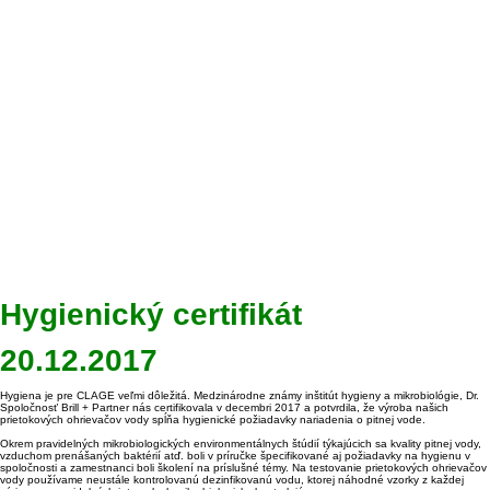
Hygienický certifikát
20.12.2017
Hygiena je pre CLAGE veľmi dôležitá.
Medzinárodne známy inštitút hygieny a mikrobiológie, Dr.
Spoločnosť Brill + Partner nás certifikovala v decembri 2017 a potvrdila, že výroba našich
prietokových ohrievačov vody spĺňa hygienické požiadavky nariadenia o pitnej vode.
Okrem pravidelných mikrobiologických environmentálnych štúdií týkajúcich sa kvality pitnej vody,
vzduchom prenášaných baktérií atď. boli v príručke špecifikované aj požiadavky na hygienu v
spoločnosti a zamestnanci boli školení na príslušné témy.
Na testovanie prietokových ohrievačov
vody používame neustále kontrolovanú dezinfikovanú vodu, ktorej náhodné vzorky z každej