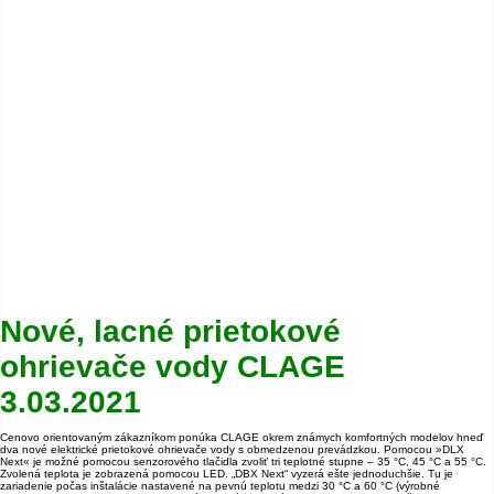
Nové, lacné prietokové
ohrievače vody CLAGE
3.03.2021
Cenovo orientovaným zákazníkom ponúka CLAGE okrem známych komfortných modelov hneď
dva nové elektrické prietokové ohrievače vody s obmedzenou prevádzkou. Pomocou »DLX
Next« je možné pomocou senzorového tlačidla zvoliť tri teplotné stupne – 35 °C, 45 °C a 55 °C.
Zvolená teplota je zobrazená pomocou LED. „DBX Next“ vyzerá ešte jednoduchšie. Tu je
zariadenie počas inštalácie nastavené na pevnú teplotu medzi 30 °C a 60 °C (výrobné