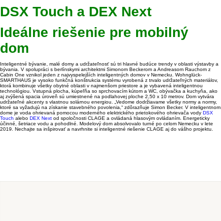
DSX Touch a DEX Next
Ideálne riešenie pre mobilný
dom
Inteligentné bývanie, malé domy a udržateľnosť sú tri hlavné budúce trendy v oblasti výstavby a
bývania. V spolupráci s berlínskymi architektmi Simonom Beckerom a Andreasom Rauchom z
Cabin One vznikol jeden z najvyspelejších inteligentných domov v Nemecku. Wohnglück-
SMARTHAUS je vysoko funkčná konštrukcia systému vyrobená z trvalo udržateľných materiálov,
ktorá kombinuje všetky obytné oblasti v najmenšom priestore a je vybavená inteligentnou
technológiou. Vstupná plocha, kúpeľňa so sprchovacím kútom a WC, obývačka a kuchyňa, ako
aj zvýšená spacia úroveň sú umiestnené na podlahovej ploche 2,50 x 10 metrov. Dom vytvára
udržateľné akcenty s vlastnou solárnou energiou. „Vedome dodržiavame všetky normy a normy,
ktoré sa vyžadujú na získanie stavebného povolenia,“ zdôrazňuje Simon Becker. V inteligentnom
dome je voda ohrievaná pomocou moderného elektrického prietokového ohrievača vody
DSX
Touch
alebo
DEX Next
od spoločnosti CLAGE a ovládaná hlasovým ovládaním. Energeticky
účinné, šetriace vodu a pohodlné. Modelový dom absolvovalo turné po celom Nemecku v lete
2019. Nechajte sa inšpirovať a navrhnite si inteligentné riešenie CLAGE aj do vášho projektu.