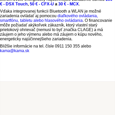
€ - DSX Touch
,
50 € - CFX-U
a
30 € - MCX
.
Vďaka integrovanej funkcii Bluetooth a WLAN je možné
zariadenia ovládať aj pomocou
diaľkového ovládania,
smartfónu, tabletu alebo hlasového ovládania
. O financovanie
môže požiadať akýkoľvek zákazník, ktorý vlastní starý
prietokový ohrievač (nemusí to byť značka CLAGE) a má
záujem o jeho výmenu alebo má záujem o kúpu nového,
energeticky najúčinnejšieho zariadenia.
Bližšie informácie na tel. čísle 0911 150 355 alebo
kama@kama.sk