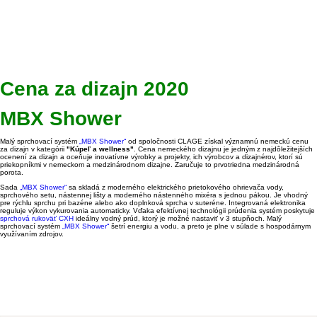
Cena za dizajn 2020
MBX Shower
Malý sprchovací systém
„MBX Shower“
od spoločnosti CLAGE získal významnú nemeckú cenu
za dizajn v kategórii
"Kúpeľ a wellness"
.
Cena nemeckého dizajnu je jedným z najdôležitejších
ocenení za dizajn a oceňuje inovatívne výrobky a projekty, ich výrobcov a dizajnérov, ktorí sú
priekopníkmi v nemeckom a medzinárodnom dizajne.
Zaručuje to prvotriedna medzinárodná
porota.
Sada
„MBX Shower“
sa skladá z moderného elektrického prietokového ohrievača vody,
sprchového setu, nástennej lišty a moderného nástenného mixéra s jednou pákou.
Je vhodný
pre rýchlu sprchu pri bazéne alebo ako doplnková sprcha v suteréne.
Integrovaná elektronika
reguluje výkon vykurovania automaticky.
Vďaka efektívnej technológii prúdenia systém poskytuje
sprchová rukoväť CXH
ideálny vodný prúd, ktorý je možné nastaviť v 3 stupňoch.
Malý
sprchovací systém
„MBX Shower“
šetrí energiu a vodu, a preto je plne v súlade s hospodárnym
využívaním zdrojov.