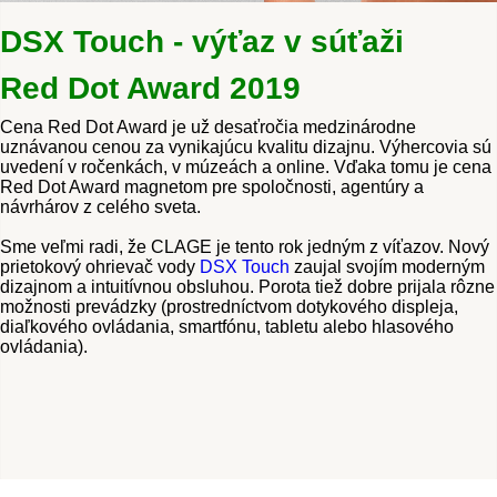
DSX Touch - výťaz v súťaži
Red Dot Award 2019
Cena Red Dot Award je už desaťročia medzinárodne
uznávanou cenou za vynikajúcu kvalitu dizajnu.
Výhercovia sú
uvedení v ročenkách, v múzeách a online.
Vďaka tomu je cena
Red Dot Award magnetom pre spoločnosti, agentúry a
návrhárov z celého sveta.
Sme veľmi radi, že CLAGE je tento rok jedným z víťazov.
Nový
prietokový ohrievač vody
DSX Touch
zaujal svojím moderným
dizajnom a intuitívnou obsluhou.
Porota tiež dobre prijala rôzne
možnosti prevádzky (prostredníctvom dotykového displeja,
diaľkového ovládania, smartfónu, tabletu alebo hlasového
ovládania).