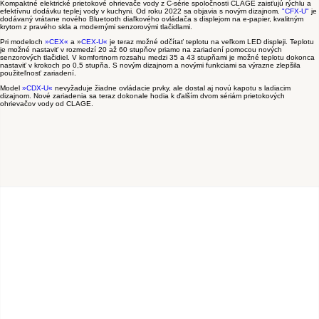
Kompaktné elektrické prietokové ohrievače vody z C-série spoločnosti CLAGE zaisťujú rýchlu a
efektívnu dodávku teplej vody v kuchyni. Od roku 2022 sa objavia s novým dizajnom.
"CFX-U"
je
dodávaný vrátane nového Bluetooth diaľkového ovládača s displejom na e-papier, kvalitným
krytom z pravého skla a modernými senzorovými tlačidlami.
Pri modeloch
»CEX«
a »
CEX-U«
je teraz možné odčítať teplotu na veľkom LED displeji. Teplotu
je možné nastaviť v rozmedzí 20 až 60 stupňov priamo na zariadení pomocou nových
senzorových tlačidiel. V komfortnom rozsahu medzi 35 a 43 stupňami je možné teplotu dokonca
nastaviť v krokoch po 0,5 stupňa. S novým dizajnom a novými funkciami sa výrazne zlepšila
použiteľnosť zariadení.
Model
»CDX-U«
nevyžaduje žiadne ovládacie prvky, ale dostal aj novú kapotu s ladiacim
dizajnom. Nové zariadenia sa teraz dokonale hodia k ďalším dvom sériám prietokových
ohrievačov vody od CLAGE.