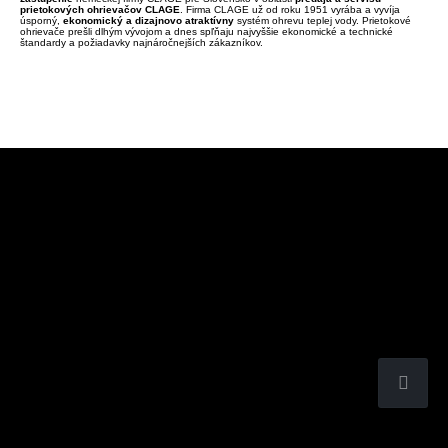
prietokových ohrievačov CLAGE
. Firma CLAGE už od roku 1951 vyrába a vyvíja
úsporný,
ekonomický a dizajnovo atraktívny
systém ohrevu teplej vody. Prietokové
ohrievače prešli dlhým vývojom a dnes spľňaju najvyššie ekonomické a technické
štandardy a požiadavky najnáročnejších zákazníkov.