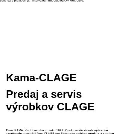
série sa v pravidelných intervaloch mikrobiologicky kontrolujú.
Kama-CLAGE
Predaj a servis
výrobkov CLAGE
Firma KAMA pôsobí na trhu od roku 1992. O rok neskôr získala
výhradné
zastúpenie
nemeckej firmy CLAGE pre Slovensko v oblasti
predaja a servisu