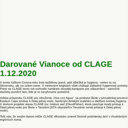
Darované Vianoce od CLAGE
1.12.2020
V tomto ťažkom Corona-roku bolo každému jasné, aká dôležitá je hygiena - nielen tu na
Slovensku, ale na celom svete. V niektorých krajinách však chýbajú základné hygienické potreby.
Preto sa CLAGE tento rok rozhodlo namiesto obvyklej kampane pre zákazníkov - vianočné
darčeky pomôcť tam, kde je to nevyhnutne potrebné.
Vďaka príspevku CLAGE pre združenie „Viva con Agua“ sa poskytol škole v juhoafrickej provincii
Eastern Cape prístup k čistej pitnej vode, farebným detským toaletám a dielňam tvorivej hygieny.
V druhom projekte stavia CLAGE tzv. hmlovú sieť (CloudFisher), ktorá zaručuje trvalý prístup k
čistej pitnej vode pre školu v Tanzánii (32% obyvateľov Tanzánie nemá prístup k čistej pitnej
vode).
Teší nás, že svojím darom môže CLAGE dlhodobo zmeniť životné podmienky detí v chudobných
regiónoch sveta.