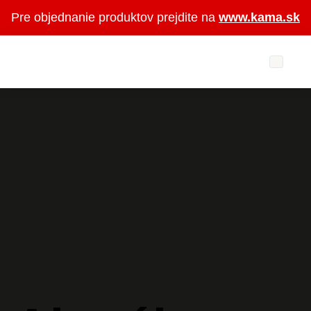
Pre objednanie produktov prejdite na
www.kama.sk
Vyhľadávanie
Akcie a zľavy
Produkty
Úspora energie