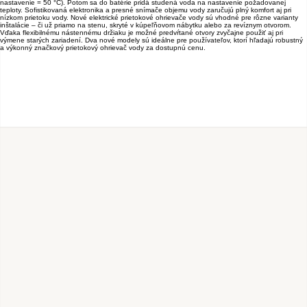
nastavenie = 50 °C). Potom sa do batérie pridá studená voda na nastavenie požadovanej
teploty. Sofistikovaná elektronika a presné snímače objemu vody zaručujú plný komfort aj pri
nízkom prietoku vody. Nové elektrické prietokové ohrievače vody sú vhodné pre rôzne varianty
inštalácie – či už priamo na stenu, skryté v kúpeľňovom nábytku alebo za revíznym otvorom.
Vďaka flexibilnému nástennému držiaku je možné predvŕtané otvory zvyčajne použiť aj pri
výmene starých zariadení. Dva nové modely sú ideálne pre používateľov, ktorí hľadajú robustný
a výkonný značkový prietokový ohrievač vody za dostupnú cenu.