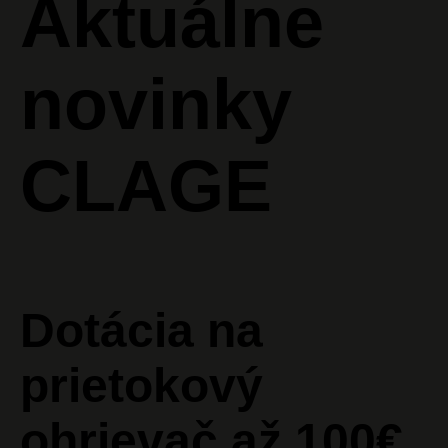
Aktuálne
Na stiahnutie
CLAGE
novinky
Kontakt
CLAGE
Dotácia na
prietokový
ohrievač až 100€