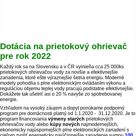
Dotácia na prietokový ohrievač
pre rok 2022
Každý rok sa na Slovensku a v ČR vymieňa cca 25 000ks
prietokových ohrievačov vody za novšie a efektívnejšie
zariadenia, ktoré ešte výraznejšie šetria energiu. Moderné
modely pohodlia s plne elektronickým ovládaním výkonu a
reguláciou objemu teplej vody pracujú podstatne efektívnejšie.
Dokážete tak ušetriť asi o 20 % navyše zo spotrebovanej
energie.
Vzhľadom na vysoký záujem a dopyt ponúkame podporný
program pre domácnosti platný od 1.1.2020 - 31.12.2020. Je to
program financovania
výmeny starých
prietokových
ohrievačov vody alebo
kúpy nových
najmodernejších,
ekonomicky najúspornejších plne elektronických zariadení s
cieľom zvoliť energeticky najúčinnejšie zariadenie sumou
100